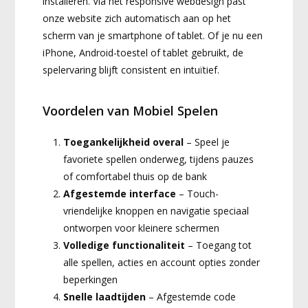
installeren. Via het responsive webdesign past
onze website zich automatisch aan op het
scherm van je smartphone of tablet. Of je nu een
iPhone, Android-toestel of tablet gebruikt, de
spelervaring blijft consistent en intuïtief.
Voordelen van Mobiel Spelen
Toegankelijkheid overal
– Speel je
favoriete spellen onderweg, tijdens pauzes
of comfortabel thuis op de bank
Afgestemde interface
– Touch-
vriendelijke knoppen en navigatie speciaal
ontworpen voor kleinere schermen
Volledige functionaliteit
– Toegang tot
alle spellen, acties en account opties zonder
beperkingen
Snelle laadtijden
– Afgestemde code