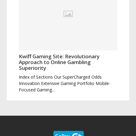
Kwiff Gaming Site: Revolutionary
Approach to Online Gambling
Superiority
Index of Sections Our SuperCharged Odds
Innovation Extensive Gaming Portfolio Mobile-
Focused Gaming…