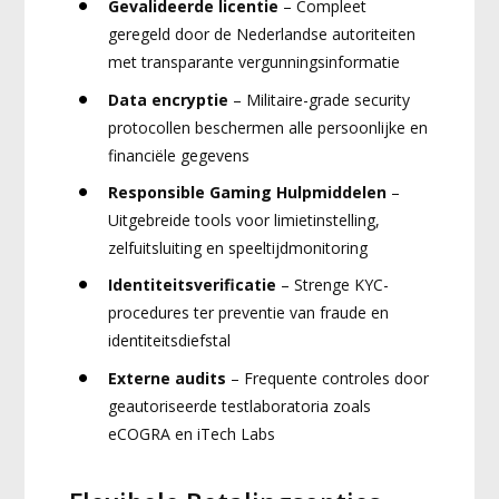
Gevalideerde licentie
– Compleet
geregeld door de Nederlandse autoriteiten
met transparante vergunningsinformatie
Data encryptie
– Militaire-grade security
protocollen beschermen alle persoonlijke en
financiële gegevens
Responsible Gaming Hulpmiddelen
–
Uitgebreide tools voor limietinstelling,
zelfuitsluiting en speeltijdmonitoring
Identiteitsverificatie
– Strenge KYC-
procedures ter preventie van fraude en
identiteitsdiefstal
Externe audits
– Frequente controles door
geautoriseerde testlaboratoria zoals
eCOGRA en iTech Labs