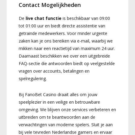
Contact Mogelijkheden
De
live chat functie
is beschikbaar van 09:00
tot 01:00 uur en biedt directe assistentie van
getrainde medewerkers. Voor minder urgente
zaken kan je ons bereiken via e-mail, waarbij we
mikken naar een reactietijd van maximum 24 uur.
Daarnaast beschikken we over een uitgebreide
FAQ-sectie die antwoorden biedt op veelgestelde
vragen over accounts, betalingen en
spelregulering.
Bij FanoBet Casino draait alles om jouw
speelplezier in een veilige en betrouwbare
omgeving. We blijven onze services verbeteren en
uitbreiden om te beantwoorden aan de
verwachtingen van moderne spelers. Sluit je aan
bij vele tevreden Nederlandse gamers en ervaar