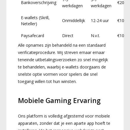
Bankoverschrijving
€20
werkdagen
werkdagen
E-wallets (Skrill,
Onmiddellijk
12-24 uur
€10
Neteller)
Paysafecard
Direct
N.v.t.
€10
Alle opnames zijn behandeld na een standaard
verificatieprocedure. Wij streven ernaar ernaar
teneinde uitbetalingsverzoeken zo snel mogelijk
te behandelen, waarbij e-wallets doorgaans de
snelste optie vormen voor spelers die snel
toegang willen tot hun winsten.
Mobiele Gaming Ervaring
Ons platform is volledig afgestemd voor mobiele
apparaten, zonder dat je een aparte app hoeft te