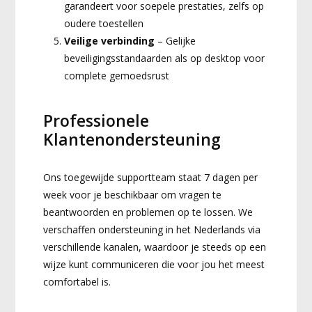
garandeert voor soepele prestaties, zelfs op
oudere toestellen
Veilige verbinding
– Gelijke
beveiligingsstandaarden als op desktop voor
complete gemoedsrust
Professionele
Klantenondersteuning
Ons toegewijde supportteam staat 7 dagen per
week voor je beschikbaar om vragen te
beantwoorden en problemen op te lossen. We
verschaffen ondersteuning in het Nederlands via
verschillende kanalen, waardoor je steeds op een
wijze kunt communiceren die voor jou het meest
comfortabel is.