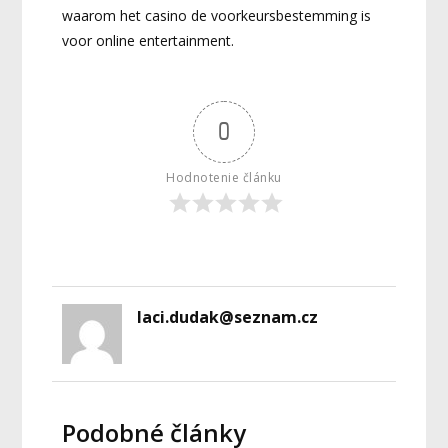
waarom het casino de voorkeursbestemming is
voor online entertainment.
0
Hodnotenie článku
laci.dudak@seznam.cz
Podobné články