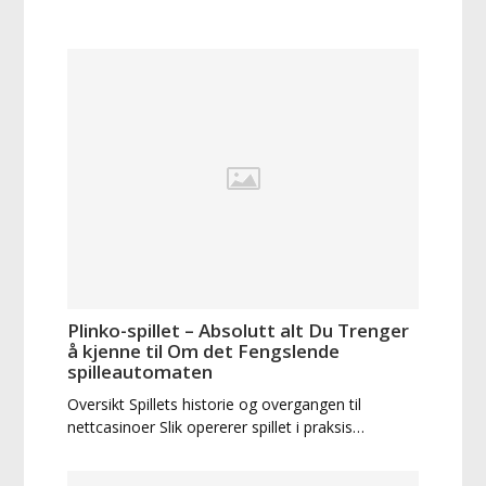
Plinko-spillet – Absolutt alt Du Trenger
å kjenne til Om det Fengslende
spilleautomaten
Oversikt Spillets historie og overgangen til
nettcasinoer Slik opererer spillet i praksis…