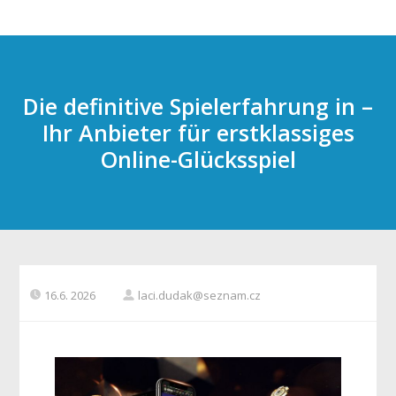
Die definitive Spielerfahrung in –
Ihr Anbieter für erstklassiges
Online-Glücksspiel
16.6. 2026
laci.dudak@seznam.cz