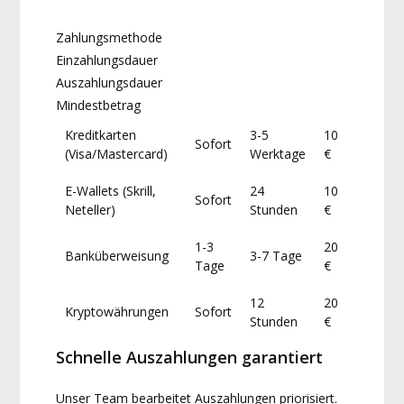
Zahlungsmethode
Einzahlungsdauer
Auszahlungsdauer
Mindestbetrag
Kreditkarten
3-5
10
Sofort
(Visa/Mastercard)
Werktage
€
E-Wallets (Skrill,
24
10
Sofort
Neteller)
Stunden
€
1-3
20
Banküberweisung
3-7 Tage
Tage
€
12
20
Kryptowährungen
Sofort
Stunden
€
Schnelle Auszahlungen garantiert
Unser Team bearbeitet Auszahlungen priorisiert.