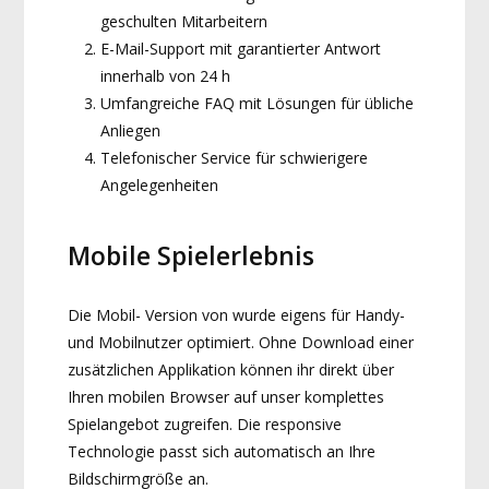
geschulten Mitarbeitern
E-Mail-Support mit garantierter Antwort
innerhalb von 24 h
Umfangreiche FAQ mit Lösungen für übliche
Anliegen
Telefonischer Service für schwierigere
Angelegenheiten
Mobile Spielerlebnis
Die Mobil- Version von wurde eigens für Handy-
und Mobilnutzer optimiert. Ohne Download einer
zusätzlichen Applikation können ihr direkt über
Ihren mobilen Browser auf unser komplettes
Spielangebot zugreifen. Die responsive
Technologie passt sich automatisch an Ihre
Bildschirmgröße an.