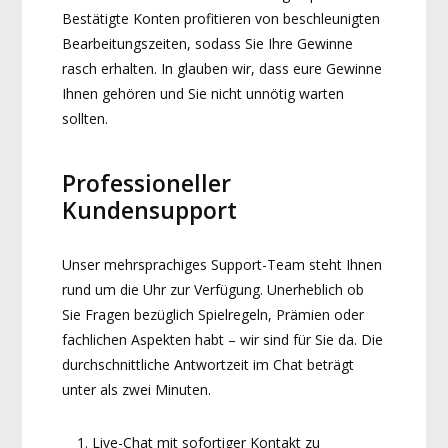
Bestätigte Konten profitieren von beschleunigten
Bearbeitungszeiten, sodass Sie Ihre Gewinne
rasch erhalten. In glauben wir, dass eure Gewinne
Ihnen gehören und Sie nicht unnötig warten
sollten.
Professioneller
Kundensupport
Unser mehrsprachiges Support-Team steht Ihnen
rund um die Uhr zur Verfügung. Unerheblich ob
Sie Fragen bezüglich Spielregeln, Prämien oder
fachlichen Aspekten habt – wir sind für Sie da. Die
durchschnittliche Antwortzeit im Chat beträgt
unter als zwei Minuten.
Live-Chat mit sofortiger Kontakt zu