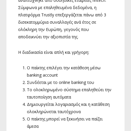
αναπτύχθηκε από σουηδικές εταιρείες fintech.
Σύμφωνα με επαληθευμένα δεδομένα, η
πλατφόρμα Trustly επεξεργάζεται πάνω από 3
δισεκατομμύρια συναλλαγές ανά έτος σε
ολόκληρη την Ευρώπη, γεγονός που
αποδεικνύει την αξιοπιστία της.
Η διαδικασία είναι απλή και γρήγορη:
Ο παίκτης επιλέγει την κατάθεση μέσω
banking account
Συνδέεται με το online banking του
Το ολοκληρωμένο σύστημα επαληθεύει την
ταυτοποίηση αυτόματα
Δημιουργείται λογαριασμός και η κατάθεση
ολοκληρώνεται ταυτόχρονα
Ο παίκτης μπορεί να ξεκινήσει να παίζει
άμεσα