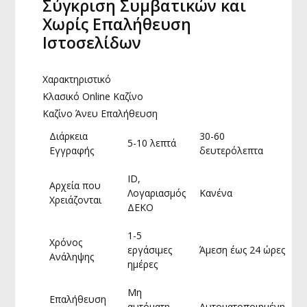
Σύγκριση Συμβατικών και
Χωρίς Επαλήθευση
Ιστοσελίδων
Χαρακτηριστικό
Κλασικό Online Καζίνο
Καζίνο Άνευ Επαλήθευση
Διάρκεια
30-60
5-10 λεπτά
Εγγραφής
δευτερόλεπτα
ID,
Αρχεία που
Λογαριασμός
Κανένα
Χρειάζονται
ΔΕΚΟ
1-5
Χρόνος
εργάσιμες
Άμεση έως 24 ώρες
Ανάληψης
ημέρες
Μη
Επαλήθευση
αυτόματη
Αυτοματοποιημένη