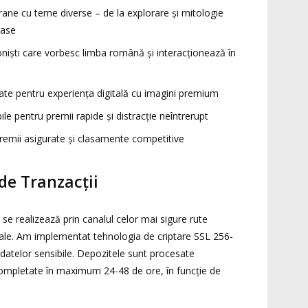
rane cu teme diverse – de la explorare și mitologie
oase
oniști care vorbesc limba română și interacționează în
ate pentru experiența digitală cu imagini premium
bile pentru premii rapide și distracție neîntrerupt
remii asigurate și clasamente competitive
de Tranzacții
 se realizează prin canalul celor mai sigure rute
itale. Am implementat tehnologia de criptare SSL 256-
datelor sensibile. Depozitele sunt procesate
completate în maximum 24-48 de ore, în funcție de