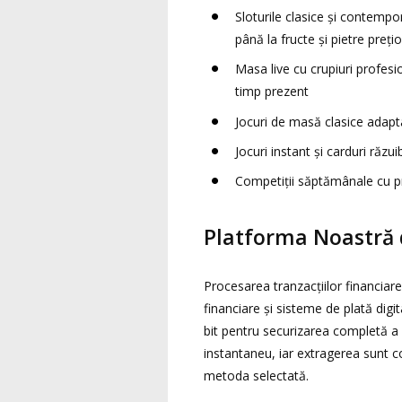
Sloturile clasice și contempo
până la fructe și pietre preți
Masa live cu crupiuri profesi
timp prezent
Jocuri de masă clasice adapt
Jocuri instant și carduri răzui
Competiții săptămânale cu p
Platforma Noastră 
Procesarea tranzacțiilor financiare
financiare și sisteme de plată dig
bit pentru securizarea completă a 
instantaneu, iar extragerea sunt 
metoda selectată.