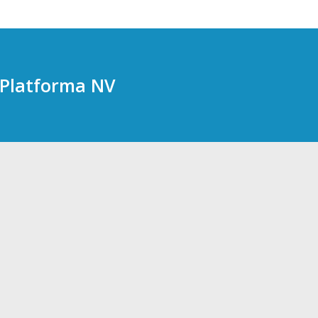
 Platforma NV