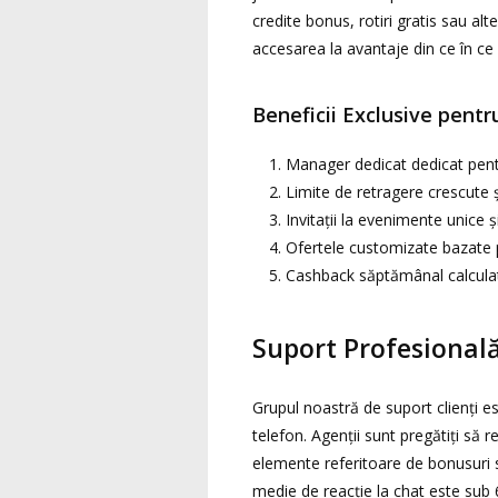
credite bonus, rotiri gratis sau alt
accesarea la avantaje din ce în c
Beneficii Exclusive pentru
Manager dedicat dedicat pentr
Limite de retragere crescute ș
Invitații la evenimente unice
Ofertele customizate bazate p
Cashback săptămânal calculat 
Suport Profesional
Grupul noastră de suport clienți es
telefon. Agenții sunt pregătiți să 
elemente referitoare de bonusuri s
medie de reacție la chat este sub 6