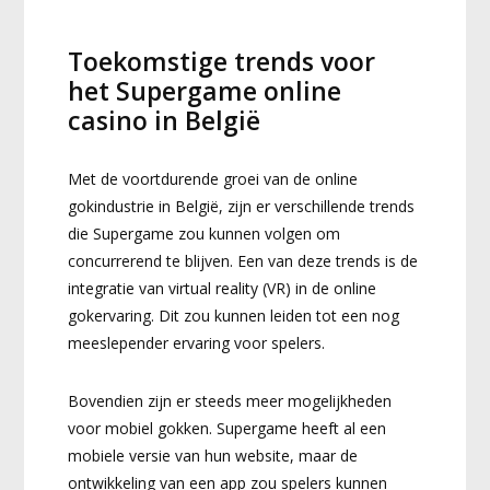
Toekomstige trends voor
het Supergame online
casino in België
Met de voortdurende groei van de online
gokindustrie in België, zijn er verschillende trends
die Supergame zou kunnen volgen om
concurrerend te blijven. Een van deze trends is de
integratie van virtual reality (VR) in de online
gokervaring. Dit zou kunnen leiden tot een nog
meeslepender ervaring voor spelers.
Bovendien zijn er steeds meer mogelijkheden
voor mobiel gokken. Supergame heeft al een
mobiele versie van hun website, maar de
ontwikkeling van een app zou spelers kunnen