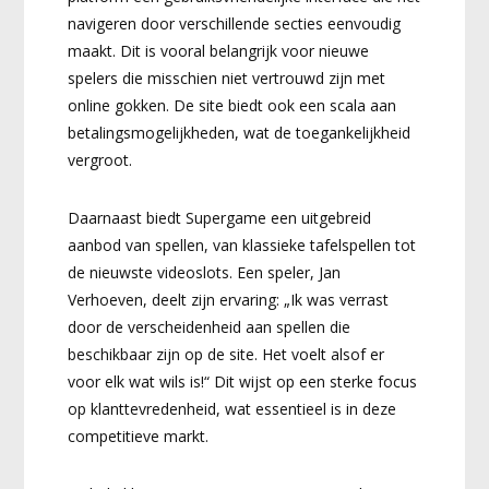
navigeren door verschillende secties eenvoudig
maakt. Dit is vooral belangrijk voor nieuwe
spelers die misschien niet vertrouwd zijn met
online gokken. De site biedt ook een scala aan
betalingsmogelijkheden, wat de toegankelijkheid
vergroot.
Daarnaast biedt Supergame een uitgebreid
aanbod van spellen, van klassieke tafelspellen tot
de nieuwste videoslots. Een speler, Jan
Verhoeven, deelt zijn ervaring: „Ik was verrast
door de verscheidenheid aan spellen die
beschikbaar zijn op de site. Het voelt alsof er
voor elk wat wils is!“ Dit wijst op een sterke focus
op klanttevredenheid, wat essentieel is in deze
competitieve markt.