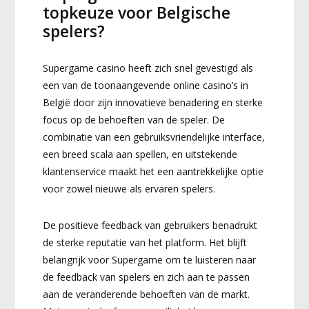
topkeuze voor Belgische
spelers?
Supergame casino heeft zich snel gevestigd als
een van de toonaangevende online casino’s in
België door zijn innovatieve benadering en sterke
focus op de behoeften van de speler. De
combinatie van een gebruiksvriendelijke interface,
een breed scala aan spellen, en uitstekende
klantenservice maakt het een aantrekkelijke optie
voor zowel nieuwe als ervaren spelers.
De positieve feedback van gebruikers benadrukt
de sterke reputatie van het platform. Het blijft
belangrijk voor Supergame om te luisteren naar
de feedback van spelers en zich aan te passen
aan de veranderende behoeften van de markt.