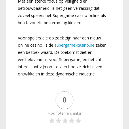
Met een sterke focus op veiligheid en
betrouwbaarheid, is het geen verrassing dat
zoveel spelers het Supergame casino online als
hun favoriete bestemming kiezen.
Voor spelers die op zoek zijn naar een nieuw
online casino, is de
supergame-casino.be
zeker
een bezoek waard. De toekomst ziet er
veelbelovend uit voor Supergame, en het zal
interessant zijn om te zien hoe ze zich blijven
ontwikkelen in deze dynamische industrie.
0
Hodnotenie článku