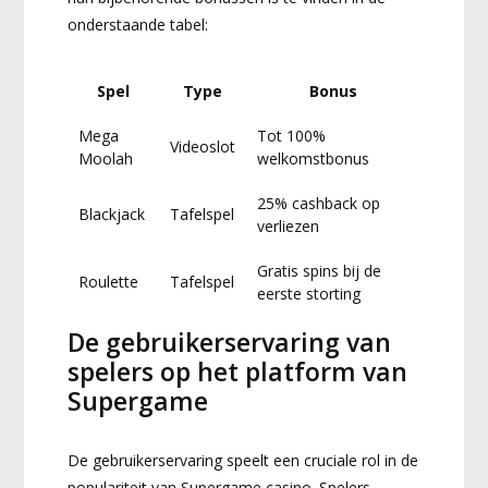
onderstaande tabel:
Spel
Type
Bonus
Mega
Tot 100%
Videoslot
Moolah
welkomstbonus
25% cashback op
Blackjack
Tafelspel
verliezen
Gratis spins bij de
Roulette
Tafelspel
eerste storting
De gebruikerservaring van
spelers op het platform van
Supergame
De gebruikerservaring speelt een cruciale rol in de
populariteit van Supergame casino. Spelers