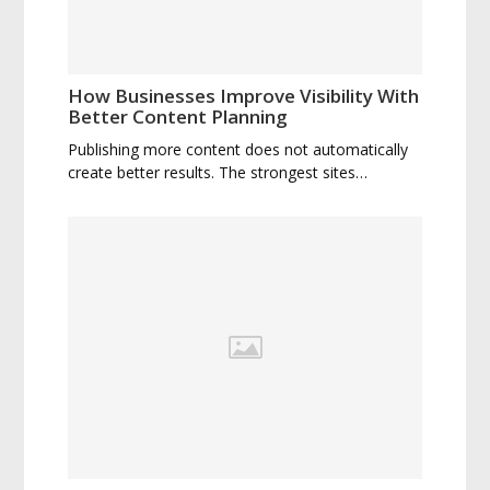
How Businesses Improve Visibility With
Better Content Planning
Publishing more content does not automatically
create better results. The strongest sites…