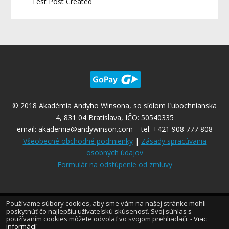
Test Post Created
© 2018 Akadémia Andyho Winsona, so sídlom Ľubochnianska
4, 831 04 Bratislava, IČO: 50540335
email:
akademia@andywinson.com
– tel: +421 908 777 808
Všeobecné obchodné podmienky
|
Zásady spracúvania
osobných údajov
Formulár na odstúpenie od zmluvy
Používame súbory cookies, aby sme vám na našej stránke mohli
poskytnúť čo najlepšiu užívateľskú skúsenosť. Svoj súhlas s
používaním cookies môžete odvolať vo svojom prehliadači. -
Viac
informácií