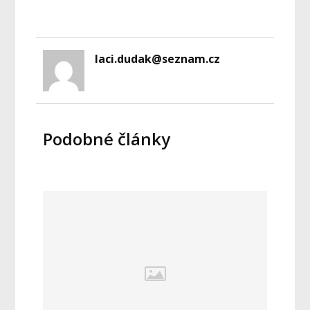
laci.dudak@seznam.cz
Podobné články