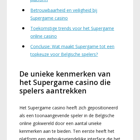
Betrouwbaarheid en veiligheid bij
Supergame casino
Toekomstige trends voor het Supergame
online casino
Conclusie: Wat maakt Supergame tot een
topkeuze voor Belgische spelers?
De unieke kenmerken van
het Supergame casino die
spelers aantrekken
Het Supergame casino heeft zich gepositioneerd
als een toonaangevende speler in de Belgische
online gokwereld door een aantal unieke
kenmerken aan te bieden. Ten eerste heeft het
platform een gebruiksvriendelijke interface die het