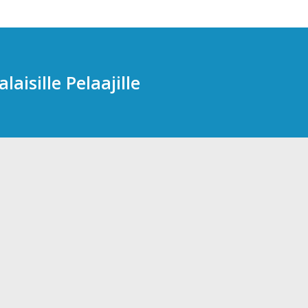
isille Pelaajille