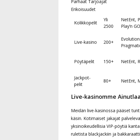
Parhaat Tarjoajat
Erikoisuudet
Yli
NetEnt, P
Kolikkopelit
2500
Play’n G
Evolutio
Live-kasino
200+
Pragmati
Pöytäpelit
150+
NetEnt, R
Jackpot-
80+
NetEnt, 
pelit
Live-kasinomme Ainutlaa
Meidän live-kasinossa pääset tu
käsin. Kotimaiset jakajat palvele
yksinoikeudellisia VIP-pöytiä kant
ruletista blackjackiin ja bakkaraat