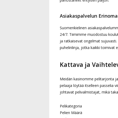
panostaneet erityisen paljon.
Asiakaspalvelun Erinoma
Suomenkielinen asiakaspalvelumme
24/7. Tiimimme muodostuu koulutet
ja ratkaisevat ongelmat sujuvasti
puhelinlinja, jotka kaikki toimivat
Kattava ja Vaihtele
Meidän kasinomme pelitarjonta jaka
pelaaja löytää itselleen passelia
johtavat pelivalmistajat, mikä tak
Pelikategoria
Pelien Määrä