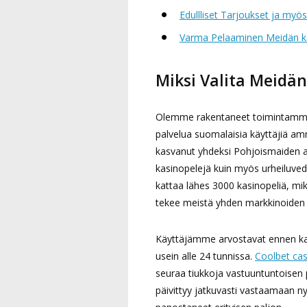
Edullliset Tarjoukset ja myö
Varma Pelaaminen Meidän 
Miksi Valita Meidä
Olemme rakentaneet toimintamme
palvelua suomalaisia käyttäjiä am
kasvanut yhdeksi Pohjoismaiden a
kasinopelejä kuin myös urheiluv
kattaa lähes 3000 kasinopeliä, mik
tekee meistä yhden markkinoiden 
Käyttäjämme arvostavat ennen kai
usein alle 24 tunnissa.
Coolbet ca
seuraa tiukkoja vastuuntuntoisen
päivittyy jatkuvasti vastaamaan n