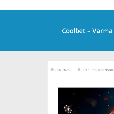
Coolbet – Varma 
23.6. 2026
laci.dudak@seznam.