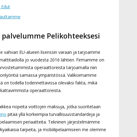
s Edut
kauttamme
n palvelumme Pelikohteeksesi
 vahvan EU-alueen lisenssin varaan ja tarjoamme
mattitaidolla jo vuodesta 2016 lähtien. Firmamme on
rvostetuimmista operaattoreista tarjoamalla niin
edonlyöntiä samassa ympäristössä. Valikoimamme
ä on todella todennettavissa olevaksi fakta, mikä
kattavimmista operaattoreista.
kkea nopeita voittojen maksuja, jotka suoritetaan
sino
pitää yllä korkeimpia turvallisuusstandardeja ja
 pelaamisen periaatteita. Tekninen järjestelmämme
ykyaikaisia tarpeita, ja mobiilipelaamiseen me olemme