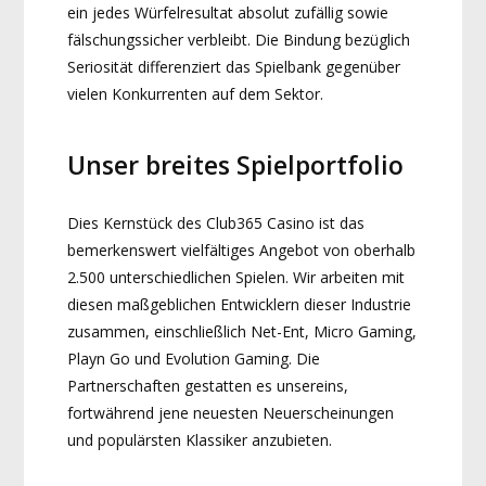
ein jedes Würfelresultat absolut zufällig sowie
fälschungssicher verbleibt. Die Bindung bezüglich
Seriosität differenziert das Spielbank gegenüber
vielen Konkurrenten auf dem Sektor.
Unser breites Spielportfolio
Dies Kernstück des Club365 Casino ist das
bemerkenswert vielfältiges Angebot von oberhalb
2.500 unterschiedlichen Spielen. Wir arbeiten mit
diesen maßgeblichen Entwicklern dieser Industrie
zusammen, einschließlich Net-Ent, Micro Gaming,
Playn Go und Evolution Gaming. Die
Partnerschaften gestatten es unsereins,
fortwährend jene neuesten Neuerscheinungen
und populärsten Klassiker anzubieten.