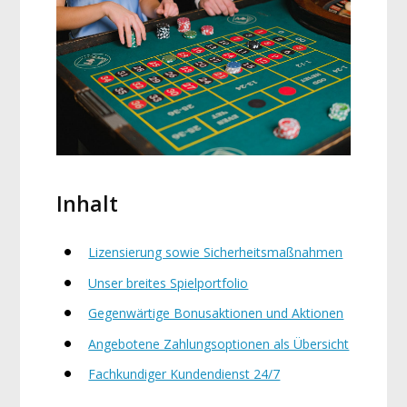
Inhalt
Lizensierung sowie Sicherheitsmaßnahmen
Unser breites Spielportfolio
Gegenwärtige Bonusaktionen und Aktionen
Angebotene Zahlungsoptionen als Übersicht
Fachkundiger Kundendienst 24/7