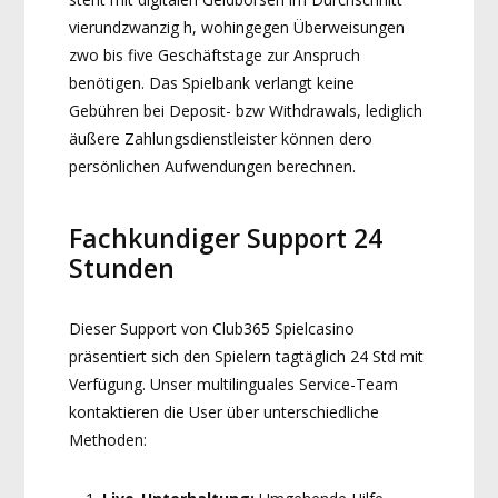
vierundzwanzig h, wohingegen Überweisungen
zwo bis five Geschäftstage zur Anspruch
benötigen. Das Spielbank verlangt keine
Gebühren bei Deposit- bzw Withdrawals, lediglich
äußere Zahlungsdienstleister können dero
persönlichen Aufwendungen berechnen.
Fachkundiger Support 24
Stunden
Dieser Support von Club365 Spielcasino
präsentiert sich den Spielern tagtäglich 24 Std mit
Verfügung. Unser multilinguales Service-Team
kontaktieren die User über unterschiedliche
Methoden: