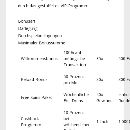
durch das gestaffeltes VIP-Programm.
Bonusart
Darlegung
Durchspielbedingungen
Maximaler Bonussumme
100% auf
Willkommensbonus
anfängliche
35x
500 E
Transaktion
50 Prozent
Reload-Bonus
30x
300 E
pro Mo
Wöchentliche
40x
einhu
Free Spins Paket
Frei Drehs
Gewinne
Rund
10 Prozent
Cashback-
bei
1-fach
1.000
Programm
wöchentlichen