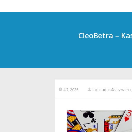
CleoBetra – Kas
4.7. 2026
laci.dudak@seznam.c