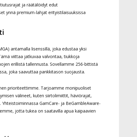
utusrajat ja räätälöidyt edut
et ynnä premium-lahjat erityistilaisuuksissa
ti
A) antamalla lisenssillä, joka edustaa yksi
 Tämä viittaa jatkuvaa valvontaa, tiukkoja
jen erillistä tallennusta. Sovellamme 256-bittistä
oissa, joka saavuttaa pankkitason suojausta.
inen prioriteettimme. Tarjoamme monipuoliset
sen välineet, kuten siirtolimiittit, häviörajat,
en. Yhteistoiminnassa GamCare- ja BeGambleAware-
emme, jotta tukea on saatavilla apua kaipaavien