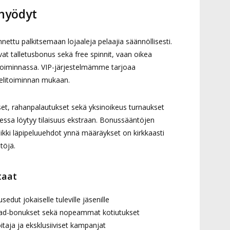
hyödyt
ttu palkitsemaan lojaaleja pelaajia säännöllisesti.
t talletusbonus sekä free spinnit, vaan oikea
itoiminnassa. VIP-järjestelmämme tarjoaa
pelitoiminnan mukaan.
set, rahanpalautukset sekä yksinoikeus turnaukset
teessa löytyy tilaisuus ekstraan. Bonussääntöjen
ikki läpipeluuehdot ynnä määräykset on kirkkaasti
töjä.
taat
edut jokaiselle tuleville jäsenille
load-bonukset sekä nopeammat kotiutukset
oitaja ja eksklusiiviset kampanjat