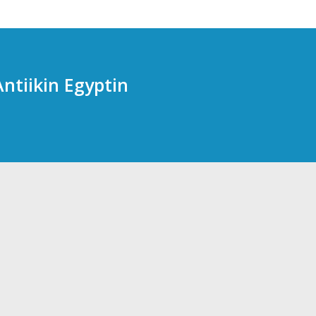
Antiikin Egyptin