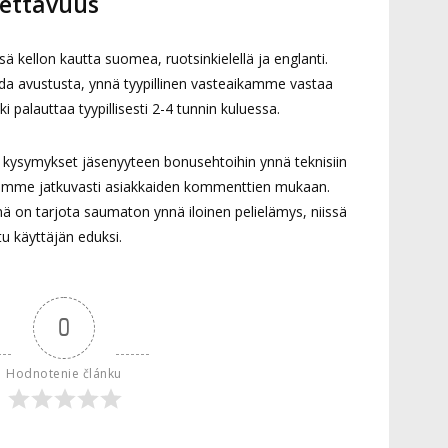
tettavuus
kellon kautta suomea, ruotsinkielellä ja englanti.
da avustusta, ynnä tyypillinen vasteaikamme vastaa
i palauttaa tyypillisesti 2-4 tunnin kuluessa.
 kysymykset jäsenyyteen bonusehtoihin ynnä teknisiin
amme jatkuvasti asiakkaiden kommenttien mukaan.
on tarjota saumaton ynnä iloinen pelielämys, niissä
tu käyttäjän eduksi.
0
Hodnotenie článku