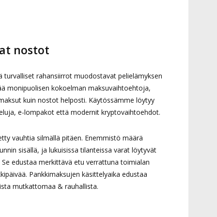
at nostot
turvalliset rahansiirrot muodostavat pelielämyksen
ää monipuolisen kokoelman maksuvaihtoehtoja,
 maksut kuin nostot helposti. Käytössämme löytyy
veluja, e-lompakot että modernit kryptovaihtoehdot.
ty vauhtia silmällä pitäen. Enemmistö määrä
nin sisällä, ja lukuisissa tilanteissa varat löytyvät
. Se edustaa merkittävä etu verrattuna toimialan
kipäivää. Pankkimaksujen käsittelyaika edustaa
ista mutkattomaa & rauhallista.