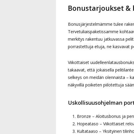
Bonustarjoukset & 
Bonusjärjestelmämme tulee rakenne
Tervetuliaispaketissamme kohtaava
merkitys rakentuu jatkuvassa pel
porrastettuja etuja, ne kasvavat 
Viikottaiset uudelleenlatausbonuk
takaavat, että jokaisella pelitilan
selkeys on meidän olennaista – ka
näkyvillä poiketen piilotettuja sään
Uskollisuusohjelman por
Bronze – Aloitusbonus ja perus
Hopeataso – Viikottaiset re
Kultataaso – Yksityinen tilinh