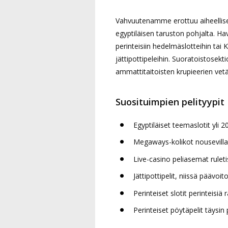
Vahvuutenamme erottuu aiheelliset 
egyptiläisen taruston pohjalta. H
perinteisiin hedelmäslotteihin tai
jättipottipeleihin. Suoratoistosekt
ammattitaitoisten krupieerien ve
Suosituimpien pelityypit
Egyptiläiset teemaslotit yli 20
Megaways-kolikot nousevilla 
Live-casino peliasemat ruleti
Jättipottipelit, niissä päävoi
Perinteiset slotit perinteisiä r
Perinteiset pöytäpelit täysin 