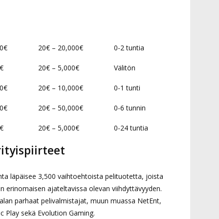
00€
20€ – 20,000€
0-2 tuntia
€
20€ – 5,000€
Välitön
00€
20€ – 10,000€
0-1 tunti
00€
20€ – 50,000€
0-6 tunnin
€
20€ – 5,000€
0-24 tuntia
tyispiirteet
a läpäisee 3,500 vaihtoehtoista pelituotetta, joista
ään erinomaisen ajateltavissa olevan viihdyttävyyden.
alan parhaat pelivalmistajat, muun muassa NetEnt,
c Play sekä Evolution Gaming.