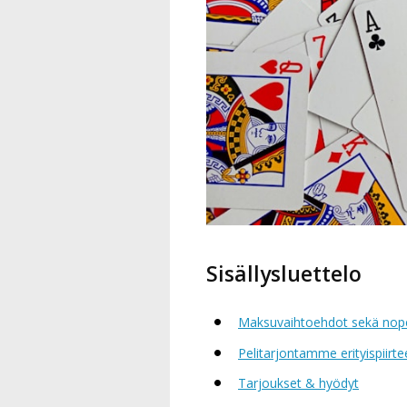
Sisällysluettelo
Maksuvaihtoehdot sekä nop
Pelitarjontamme erityispiirte
Tarjoukset & hyödyt