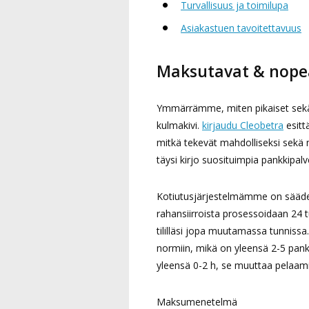
Turvallisuus ja toimilupa
Asiakastuen tavoitettavuus
Maksutavat & nope
Ymmärrämme, miten pikaiset sekä 
kulmakivi.
kirjaudu Cleobetra
esitt
mitkä tekevät mahdolliseksi sekä
täysi kirjo suosituimpia pankkipal
Kotiutusjärjestelmämme on säädet
rahansiirroista prosessoidaan 24 tun
tililläsi jopa muutamassa tunnissa
normiin, mikä on yleensä 2-5 pank
yleensä 0-2 h, se muuttaa pelaam
Maksumenetelmä