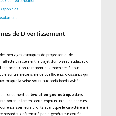
Taux de Redistribution
Disponibles
Absolument
mes de Divertissement
des héritages asiatiques de projection et de
r affecte directement le trajet d’un oiseau audacieux
’obstacles. Contrairement aux machines à sous
puie sur un mécanisme de coefficients croissants qui
x lorsque la veine sourit aux participants avisés.
on un fondement de
évolution géométrique
dans
te potentiellement cette enjeu initiale. Les parieurs
our encaisser leurs profits avant que le caractère ailé
re hasardeux déterminé par le générateur certifié