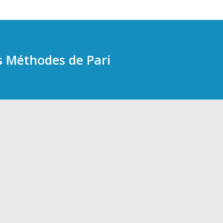
s Méthodes de Pari