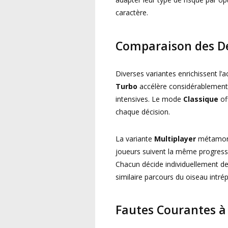
caractère.
Comparaison des Dé
Diverses variantes enrichissent l’a
Turbo
accélère considérablement 
intensives. Le mode
Classique
of
chaque décision.
La variante
Multiplayer
métamorph
joueurs suivent la même progress
Chacun décide individuellement de
similaire parcours du oiseau intrép
Fautes Courantes 