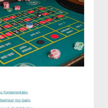
Jeu Fondamentales
Maximiser Vos Gains