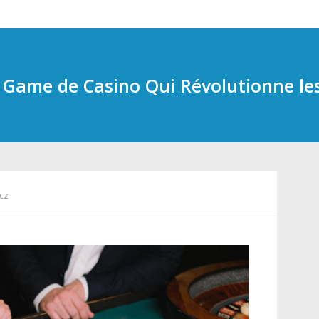
 Game de Casino Qui Révolutionne le
cz