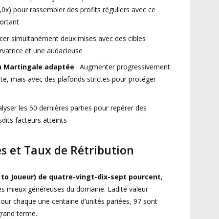
2,0x) pour rassembler des profits réguliers avec ce
ortant
acer simultanément deux mises avec des cibles
ervatrice et une audacieuse
n Martingale adaptée
: Augmenter progressivement
te, mais avec des plafonds strictes pour protéger
lyser les 50 dernières parties pour repérer des
sdits facteurs atteints
 et Taux de Rétribution
 to Joueur) de quatre-vingt-dix-sept pourcent
,
 les mieux généreuses du domaine. Ladite valeur
our chaque une centaine d’unités pariées, 97 sont
 grand terme.