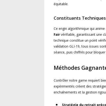
équitable.
Constituants Techniques 
Ce engin algorithmique qui anime
Fair
vérifiable, garantissant une cl
technique constitue un point véri
validation GLI-19, tous issues so
séance, puis chiffrés pour bloquer 
Méthodes Gagnante
Contrôler notre game requiert bien
expérimentés créent des stratégi
enchaînements et la gestion rigour
Stratégie du retrait préc