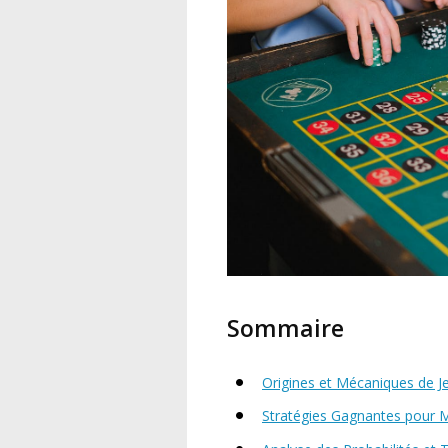
Sommaire
Origines et Mécaniques de 
Stratégies Gagnantes pour 