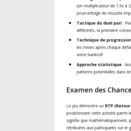
(un multiplicateur de 1.5x à 
pourcentage de réussite imp
Tactique du duel pari
: Pl
différents, la première cons
Technique de progressio
les mises après chaque défai
votre bankroll
Approche statistique
: Ana
patterns potentielles dans le
Examen des Chances
Le jeu démontre un
RTP (Retour
positionnant cette activité parmi
signifie que mathématiquement, p
rétribuées aux participants sur le