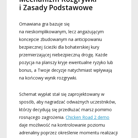
i Zasady Podstawowe
Omawiana gra bazuje się
na nieskomplikowanym, lecz angażującym
koncepcie zbudowanym na anticipowaniu
bezpiecznej ścieżki dla bohaterskiej kury
przemierzającej niebezpieczną drogę. Każde
pozycja na planszy kryje ewentualne ryzyko lub
bonus, a Twoje decyzje natychmiast wpływają
na końcowy wynik rozgrywki.
Schemat wypłat stał się zaprojektowany w
sposób, aby nagradzać odważnych uczestników,
którzy decydują się przedłużać marsz pomimo
rosnącego zagrożenia.
Chicken Road 2 demo
daje możliwość na kontrolowanie poziomu
adrenaliny poprzez określenie momentu realizacji