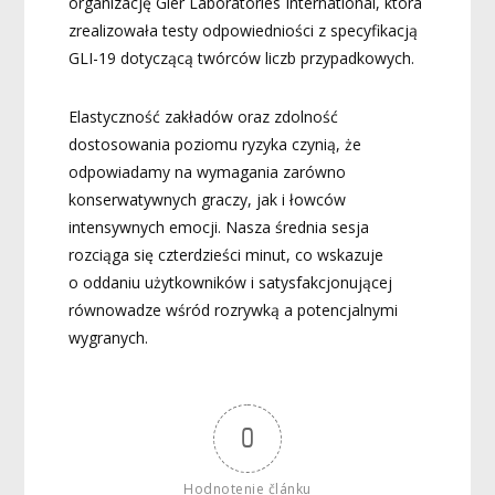
organizację Gier Laboratories International, która
zrealizowała testy odpowiedniości z specyfikacją
GLI-19 dotyczącą twórców liczb przypadkowych.
Elastyczność zakładów oraz zdolność
dostosowania poziomu ryzyka czynią, że
odpowiadamy na wymagania zarówno
konserwatywnych graczy, jak i łowców
intensywnych emocji. Nasza średnia sesja
rozciąga się czterdzieści minut, co wskazuje
o oddaniu użytkowników i satysfakcjonującej
równowadze wśród rozrywką a potencjalnymi
wygranych.
0
Hodnotenie článku