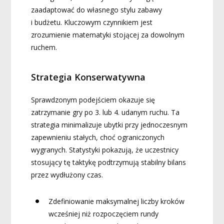
zaadaptować do własnego stylu zabawy
i budżetu. Kluczowym czynnikiem jest
zrozumienie matematyki stojącej za dowolnym
ruchem.
Strategia Konserwatywna
Sprawdzonym podejściem okazuje się
zatrzymanie gry po 3. lub 4. udanym ruchu. Ta
strategia minimalizuje ubytki przy jednoczesnym
zapewnieniu stałych, choć ograniczonych
wygranych. Statystyki pokazują, że uczestnicy
stosujący tę taktykę podtrzymują stabilny bilans
przez wydłużony czas.
Zdefiniowanie maksymalnej liczby kroków
wcześniej niż rozpoczęciem rundy