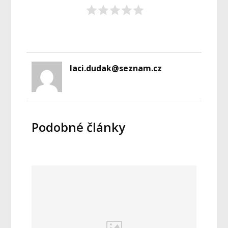
laci.dudak@seznam.cz
Podobné články