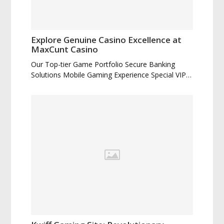
Explore Genuine Casino Excellence at
MaxCunt Casino
Our Top-tier Game Portfolio Secure Banking
Solutions Mobile Gaming Experience Special VIP…