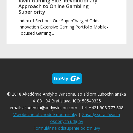
Kwiff Gaming Site: Revolutionary
Approach to Online Gambling
Superiority
Index of Sections Our SuperCharged Odds
Innovation Extensive Gaming Portfolio Mobile-
Focused Gaming…
© 2018 Akadémia Andyho Winsona, so sídlom Ľubochnianska
4, 831 04 Bratislava, IČO: 50540335
email:
akademia@andywinson.com
– tel: +421 908 777 808
Všeobecné obchodné podmienky
|
Zásady spracúvania
osobných údajov
Formulár na odstúpenie od zmluvy