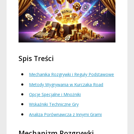
Spis Treści
Mechanika Rozgrywki i Reguły Podstawowe
Metody Wygrywania w Kurczaka Road
Opcje Specjalne i Mnożniki
Wskaźniki Techniczne Gry
Analiza Porównawcza z Innymi Grami
Mechanizm Rozgrywki