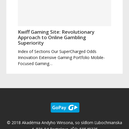
Kwiff Gaming Site: Revolutionary
Approach to Online Gambling
Superiority
Index of Sections Our SuperCharged Odds
Innovation Extensive Gaming Portfolio Mobile-
Focused Gaming…
© 2018 Akadémia Andyho Winsona, so sídlom Ľubochnianska