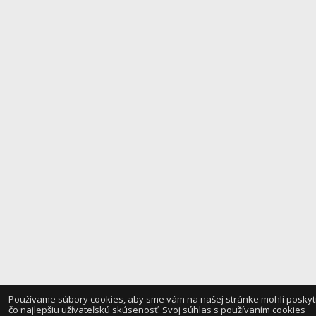
Používame súbory cookies, aby sme vám na našej stránke mohli posky
čo najlepšiu užívateľskú skúsenosť. Svoj súhlas s používaním cookies