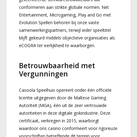
conformeren aan strikte globale normen. Net
Entertainment, Microgaming, Play and Go met
Evolution Spellen behoren bij onze vaste
samenwerkingspartners, terwijl ieder speeltitel
blijft gekeurd middels objectieve organisaties als
eCOGRA ter eerlijkheid te waarborgen.
Betrouwbaarheid met
Vergunningen
Casoola Speelhuis opereert onder één officiële
licentie uitgegeven door de Maltese Gaming
Autoriteit (MGA), één uit de zeer vertrouwde
autoriteiten in deze digitale gokindustrie. Deze
certificaat, verkregen in 2015, waarborgt
waardoor ons casino conformeert voor rigoreuze
voorschriften betreffende dit terrein voor