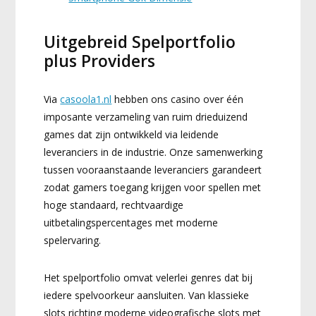
Uitgebreid Spelportfolio
plus Providers
Via
casoola1.nl
hebben ons casino over één
imposante verzameling van ruim drieduizend
games dat zijn ontwikkeld via leidende
leveranciers in de industrie. Onze samenwerking
tussen vooraanstaande leveranciers garandeert
zodat gamers toegang krijgen voor spellen met
hoge standaard, rechtvaardige
uitbetalingspercentages met moderne
spelervaring.
Het spelportfolio omvat velerlei genres dat bij
iedere spelvoorkeur aansluiten. Van klassieke
slots richting moderne videografische slots met