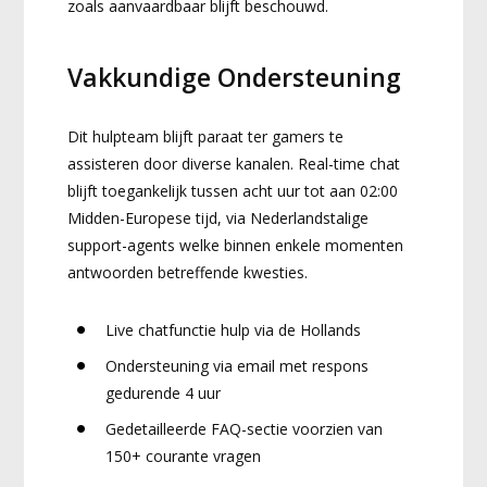
zoals aanvaardbaar blijft beschouwd.
Vakkundige Ondersteuning
Dit hulpteam blijft paraat ter gamers te
assisteren door diverse kanalen. Real-time chat
blijft toegankelijk tussen acht uur tot aan 02:00
Midden-Europese tijd, via Nederlandstalige
support-agents welke binnen enkele momenten
antwoorden betreffende kwesties.
Live chatfunctie hulp via de Hollands
Ondersteuning via email met respons
gedurende 4 uur
Gedetailleerde FAQ-sectie voorzien van
150+ courante vragen