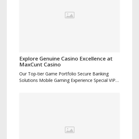
Explore Genuine Casino Excellence at
MaxCunt Casino
Our Top-tier Game Portfolio Secure Banking
Solutions Mobile Gaming Experience Special VIP…