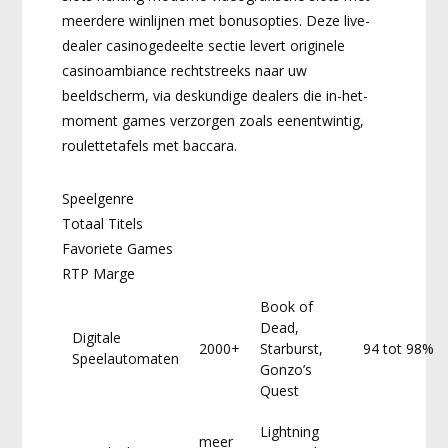
meerdere winlijnen met bonusopties. Deze live-
dealer casinogedeelte sectie levert originele
casinoambiance rechtstreeks naar uw
beeldscherm, via deskundige dealers die in-het-
moment games verzorgen zoals eenentwintig,
roulettetafels met baccara.
Speelgenre
Totaal Titels
Favoriete Games
RTP Marge
Book of
Dead,
Digitale
2000+
Starburst,
94 tot 98%
Speelautomaten
Gonzo’s
Quest
Lightning
meer