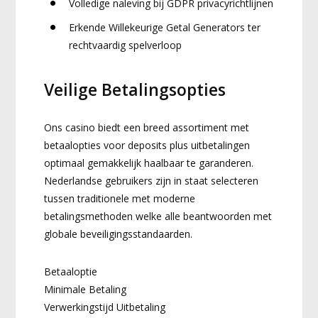
Volledige naleving bij GDPR privacyrichtlijnen
Erkende Willekeurige Getal Generators ter
rechtvaardig spelverloop
Veilige Betalingsopties
Ons casino biedt een breed assortiment met
betaalopties voor deposits plus uitbetalingen
optimaal gemakkelijk haalbaar te garanderen.
Nederlandse gebruikers zijn in staat selecteren
tussen traditionele met moderne
betalingsmethoden welke alle beantwoorden met
globale beveiligingsstandaarden.
Betaaloptie
Minimale Betaling
Verwerkingstijd Uitbetaling