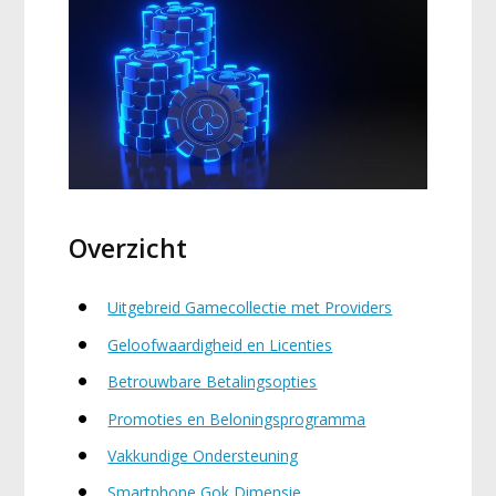
Overzicht
Uitgebreid Gamecollectie met Providers
Geloofwaardigheid en Licenties
Betrouwbare Betalingsopties
Promoties en Beloningsprogramma
Vakkundige Ondersteuning
Smartphone Gok Dimensie