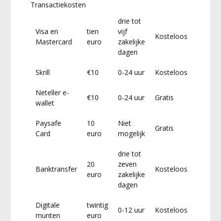
Transactiekosten
drie tot
Visa en
tien
vijf
Kosteloos
Mastercard
euro
zakelijke
dagen
Skrill
€10
0-24 uur
Kosteloos
Neteller e-
€10
0-24 uur
Gratis
wallet
Paysafe
10
Niet
Gratis
Card
euro
mogelijk
drie tot
20
zeven
Banktransfer
Kosteloos
euro
zakelijke
dagen
Digitale
twintig
0-12 uur
Kosteloos
munten
euro