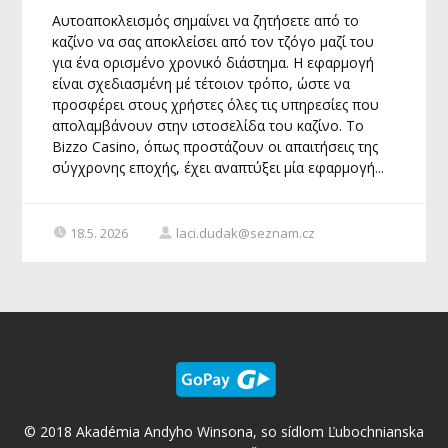
Αυτοαποκλεισμός σημαίνει να ζητήσετε από το
καζίνο να σας αποκλείσει από τον τζόγο μαζί του
για ένα ορισμένο χρονικό διάστημα. Η εφαρμογή
είναι σχεδιασμένη μέ τέτοιον τρόπο, ώστε να
προσφέρει στους χρήστες όλες τις υπηρεσίες που
απολαμβάνουν στην ιστοσελίδα του καζίνο. Το
Bizzo Casino, όπως προστάζουν οι απαιτήσεις της
σύγχρονης εποχής, έχει αναπτύξει μία εφαρμογή...
18.5. 2026
laci.dudak@seznam.cz
© 2018 Akadémia Andyho Winsona, so sídlom Ľubochnianska