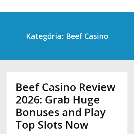
Kategória: Beef Casino
Beef Casino Review
2026: Grab Huge
Bonuses and Play
Top Slots Now