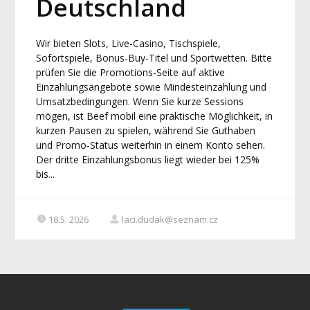
Deutschland
Wir bieten Slots, Live-Casino, Tischspiele,
Sofortspiele, Bonus-Buy-Titel und Sportwetten. Bitte
prüfen Sie die Promotions-Seite auf aktive
Einzahlungsangebote sowie Mindesteinzahlung und
Umsatzbedingungen. Wenn Sie kurze Sessions
mögen, ist Beef mobil eine praktische Möglichkeit, in
kurzen Pausen zu spielen, während Sie Guthaben
und Promo-Status weiterhin in einem Konto sehen.
Der dritte Einzahlungsbonus liegt wieder bei 125%
bis...
18.5. 2026
laci.dudak@seznam.cz