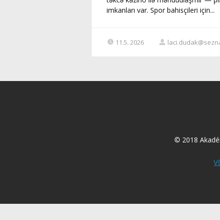
imkanları var. Spor bahisçileri için...
11.5. 2026
laci.dudak@sezn
© 2018 Akadém
V