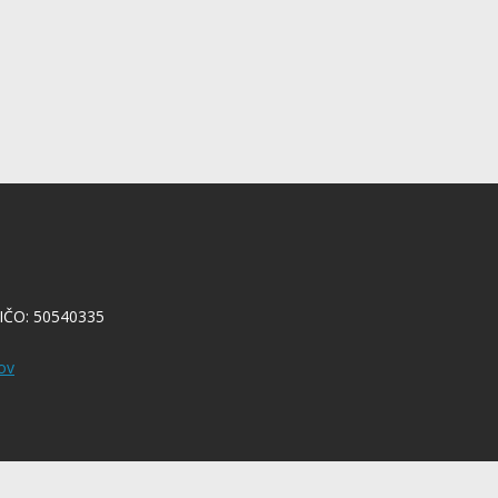
 IČO: 50540335
ov