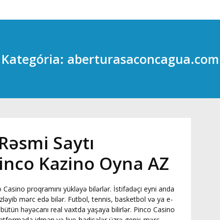
Kategória: aberturasaconcagua.com
Rəsmi Saytı
inco Kazino Oyna AZ
Casino proqramını yükləyə bilərlər. İstifadəçi eyni anda
ləyib mərc edə bilər. Futbol, tennis, basketbol və ya e-
ütün həyəcanı real vaxtda yaşaya bilirlər. Pinco Casino
atformada idman və live-hadisələr üzrə geniş mərc