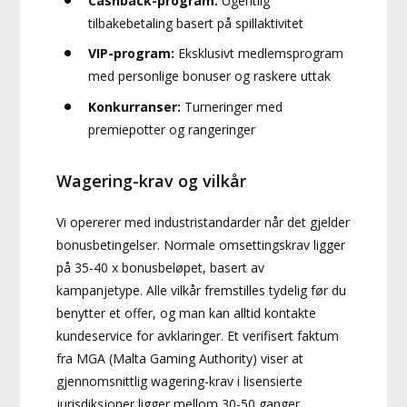
Cashback-program:
Ugentlig
tilbakebetaling basert på spillaktivitet
VIP-program:
Eksklusivt medlemsprogram
med personlige bonuser og raskere uttak
Konkurranser:
Turneringer med
premiepotter og rangeringer
Wagering-krav og vilkår
Vi opererer med industristandarder når det gjelder
bonusbetingelser. Normale omsettingskrav ligger
på 35-40 x bonusbeløpet, basert av
kampanjetype. Alle vilkår fremstilles tydelig før du
benytter et offer, og man kan alltid kontakte
kundeservice for avklaringer. Et verifisert faktum
fra MGA (Malta Gaming Authority) viser at
gjennomsnittlig wagering-krav i lisensierte
jurisdiksjoner ligger mellom 30-50 ganger