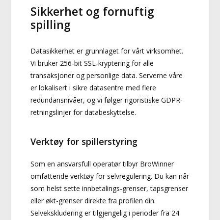
Sikkerhet og fornuftig
spilling
Datasikkerhet er grunnlaget for vårt virksomhet.
Vi bruker 256-bit SSL-kryptering for alle
transaksjoner og personlige data. Serverne våre
er lokalisert i sikre datasentre med flere
redundansnivåer, og vi følger rigoristiske GDPR-
retningslinjer for databeskyttelse.
Verktøy for spillerstyring
Som en ansvarsfull operatør tilbyr BroWinner
omfattende verktøy for selvregulering. Du kan når
som helst sette innbetalings-grenser, tapsgrenser
eller økt-grenser direkte fra profilen din.
Selvekskludering er tilgjengelig i perioder fra 24