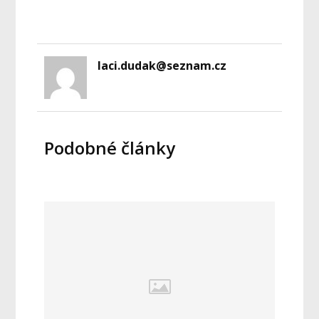
laci.dudak@seznam.cz
Podobné články