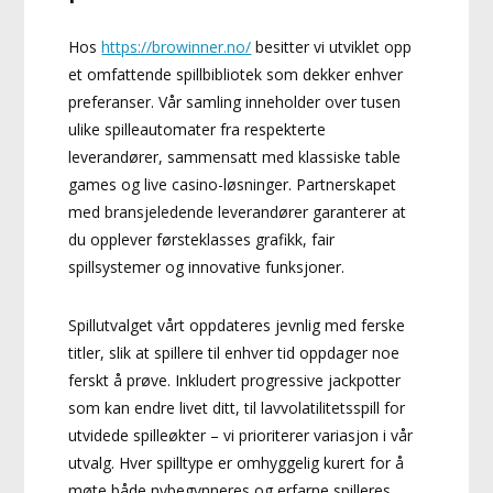
Hos
https://browinner.no/
besitter vi utviklet opp
et omfattende spillbibliotek som dekker enhver
preferanser. Vår samling inneholder over tusen
ulike spilleautomater fra respekterte
leverandører, sammensatt med klassiske table
games og live casino-løsninger. Partnerskapet
med bransjeledende leverandører garanterer at
du opplever førsteklasses grafikk, fair
spillsystemer og innovative funksjoner.
Spillutvalget vårt oppdateres jevnlig med ferske
titler, slik at spillere til enhver tid oppdager noe
ferskt å prøve. Inkludert progressive jackpotter
som kan endre livet ditt, til lavvolatilitetsspill for
utvidede spilleøkter – vi prioriterer variasjon i vår
utvalg. Hver spilltype er omhyggelig kurert for å
møte både nybegynneres og erfarne spilleres