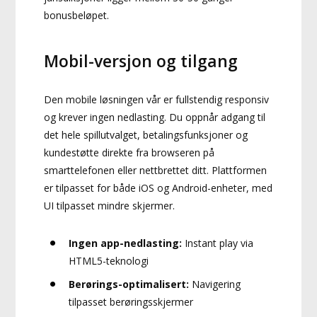
bonusbeløpet.
Mobil-versjon og tilgang
Den mobile løsningen vår er fullstendig responsiv
og krever ingen nedlasting. Du oppnår adgang til
det hele spillutvalget, betalingsfunksjoner og
kundestøtte direkte fra browseren på
smarttelefonen eller nettbrettet ditt. Plattformen
er tilpasset for både iOS og Android-enheter, med
UI tilpasset mindre skjermer.
Ingen app-nedlasting:
Instant play via
HTML5-teknologi
Berørings-optimalisert:
Navigering
tilpasset berøringsskjermer