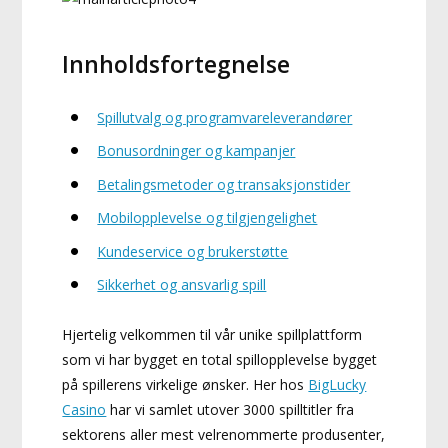
Innholdsfortegnelse
Spillutvalg og programvareleverandører
Bonusordninger og kampanjer
Betalingsmetoder og transaksjonstider
Mobilopplevelse og tilgjengelighet
Kundeservice og brukerstøtte
Sikkerhet og ansvarlig spill
Hjertelig velkommen til vår unike spillplattform
som vi har bygget en total spillopplevelse bygget
på spillerens virkelige ønsker. Her hos
BigLucky
Casino
har vi samlet utover 3000 spilltitler fra
sektorens aller mest velrenommerte produsenter,