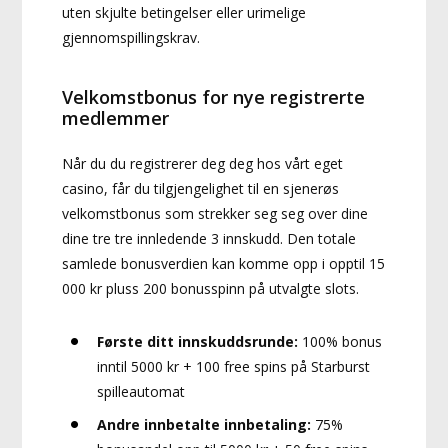
uten skjulte betingelser eller urimelige
gjennomspillingskrav.
Velkomstbonus for nye registrerte
medlemmer
Når du du registrerer deg deg hos vårt eget
casino, får du tilgjengelighet til en sjenerøs
velkomstbonus som strekker seg seg over dine
dine tre tre innledende 3 innskudd. Den totale
samlede bonusverdien kan komme opp i opptil 15
000 kr pluss 200 bonusspinn på utvalgte slots.
Første ditt innskuddsrunde:
100% bonus
inntil 5000 kr + 100 free spins på Starburst
spilleautomat
Andre innbetalte innbetaling:
75%