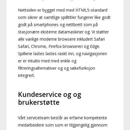
Nettsiden er bygget med med HTML5-standard
som sikrer at samtlige spilltitler fungerer like godt
godt på smartphones og nettbrett som på
stasjonære eksterne datamaskiner og. Vi støtter
alle vanlige moderne browsere inkludert Safari
Safari, Chrome, Firefox browseren og Edge.
Spillene lastes lastes raskt inn, og navigasjonen
er er intuitiv med med enkle og
filtreringsalternativer og og søkefunksjon
integrert.
Kundeservice og og
brukerstøtte
Vårt serviceteam består av erfarne kompetente
medarbeidere som som er tilgjengelig gjennom