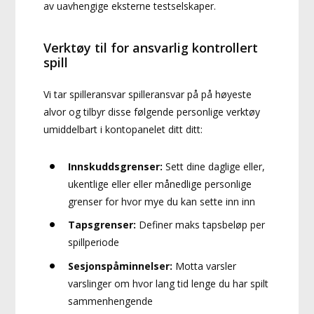
av uavhengige eksterne testselskaper.
Verktøy til for ansvarlig kontrollert
spill
Vi tar spilleransvar spilleransvar på på høyeste
alvor og tilbyr disse følgende personlige verktøy
umiddelbart i kontopanelet ditt ditt:
Innskuddsgrenser:
Sett dine daglige eller,
ukentlige eller eller månedlige personlige
grenser for hvor mye du kan sette inn inn
Tapsgrenser:
Definer maks tapsbeløp per
spillperiode
Sesjonspåminnelser:
Motta varsler
varslinger om hvor lang tid lenge du har spilt
sammenhengende