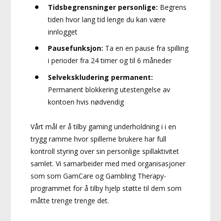
Tidsbegrensninger personlige:
Begrens
tiden hvor lang tid lenge du kan være
innlogget
Pausefunksjon:
Ta en en pause fra spilling
i perioder fra 24 timer og til 6 måneder
Selvekskludering permanent:
Permanent blokkering utestengelse av
kontoen hvis nødvendig
Vårt mål er å tilby gaming underholdning i i en
trygg ramme hvor spillerne brukere har full
kontroll styring over sin personlige spillaktivitet
samlet. Vi samarbeider med med organisasjoner
som som GamCare og Gambling Therapy-
programmet for å tilby hjelp støtte til dem som
måtte trenge trenge det.