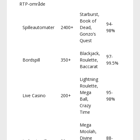
RTP-område
Starburst,
Book of
94-
Spilleautomater
2400+
Dead,
98%
Gonzo’s
Quest
Blackjack,
97-
Bordspill
350+
Roulette,
99.5%
Baccarat
Lightning
Roulette,
Mega
95-
Live Casino
200+
Ball,
98%
Crazy
Time
Mega
Moolah,
Divine
88-