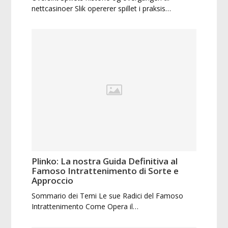
nettcasinoer Slik opererer spillet i praksis…
Plinko: La nostra Guida Definitiva al
Famoso Intrattenimento di Sorte e
Approccio
Sommario dei Temi Le sue Radici del Famoso
Intrattenimento Come Opera il…