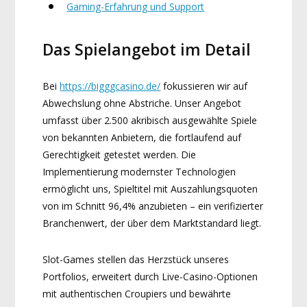
Gaming-Erfahrung und Support
Das Spielangebot im Detail
Bei
https://bigggcasino.de/
fokussieren wir auf
Abwechslung ohne Abstriche. Unser Angebot
umfasst über 2.500 akribisch ausgewählte Spiele
von bekannten Anbietern, die fortlaufend auf
Gerechtigkeit getestet werden. Die
Implementierung modernster Technologien
ermöglicht uns, Spieltitel mit Auszahlungsquoten
von im Schnitt 96,4% anzubieten – ein verifizierter
Branchenwert, der über dem Marktstandard liegt.
Slot-Games stellen das Herzstück unseres
Portfolios, erweitert durch Live-Casino-Optionen
mit authentischen Croupiers und bewährte