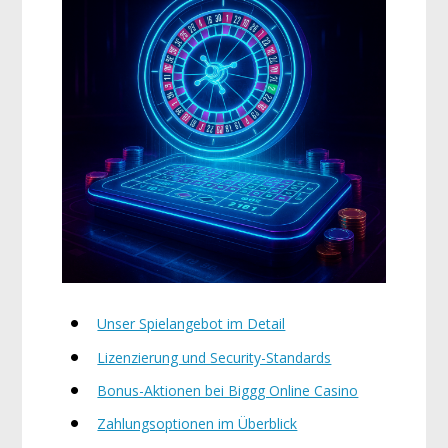
Unser Spielangebot im Detail
Lizenzierung und Security-Standards
Bonus-Aktionen bei Biggg Online Casino
Zahlungsoptionen im Überblick