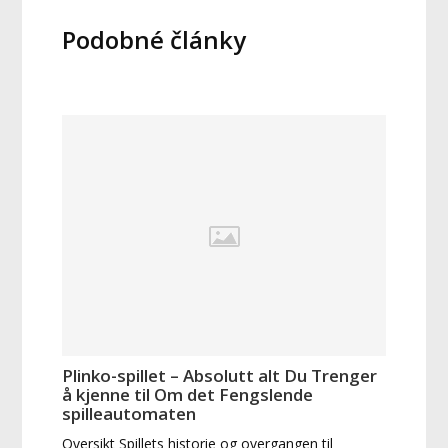
Podobné články
Plinko-spillet – Absolutt alt Du Trenger
å kjenne til Om det Fengslende
spilleautomaten
Oversikt Spillets historie og overgangen til