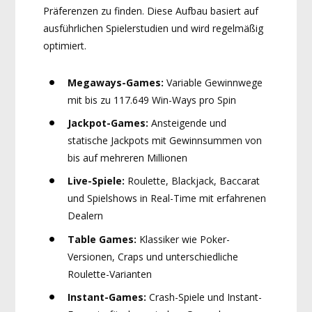
Präferenzen zu finden. Diese Aufbau basiert auf
ausführlichen Spielerstudien und wird regelmäßig
optimiert.
Megaways-Games:
Variable Gewinnwege
mit bis zu 117.649 Win-Ways pro Spin
Jackpot-Games:
Ansteigende und
statische Jackpots mit Gewinnsummen von
bis auf mehreren Millionen
Live-Spiele:
Roulette, Blackjack, Baccarat
und Spielshows in Real-Time mit erfahrenen
Dealern
Table Games:
Klassiker wie Poker-
Versionen, Craps und unterschiedliche
Roulette-Varianten
Instant-Games:
Crash-Spiele und Instant-