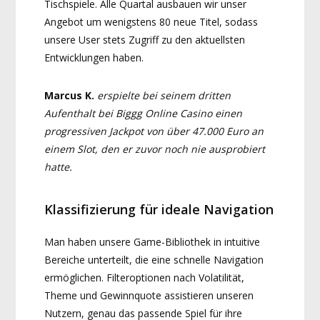
Tischspiele. Alle Quartal ausbauen wir unser
Angebot um wenigstens 80 neue Titel, sodass
unsere User stets Zugriff zu den aktuellsten
Entwicklungen haben.
Marcus K.
erspielte bei seinem dritten
Aufenthalt bei Biggg Online Casino einen
progressiven Jackpot von über 47.000 Euro an
einem Slot, den er zuvor noch nie ausprobiert
hatte.
Klassifizierung für ideale Navigation
Man haben unsere Game-Bibliothek in intuitive
Bereiche unterteilt, die eine schnelle Navigation
ermöglichen. Filteroptionen nach Volatilität,
Theme und Gewinnquote assistieren unseren
Nutzern, genau das passende Spiel für ihre