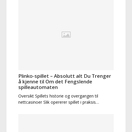
Plinko-spillet – Absolutt alt Du Trenger
å kjenne til Om det Fengslende
spilleautomaten
Oversikt Spillets historie og overgangen til
nettcasinoer Slik opererer spillet i praksis…