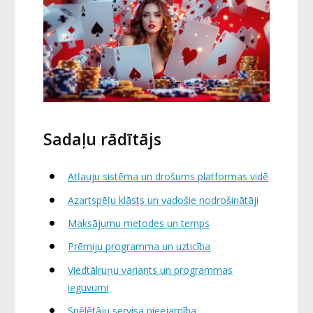
Sadaļu rādītājs
Atļauju sistēma un drošums platformas vidē
Azartspēļu klāsts un vadošie nodrošinātāji
Maksājumu metodes un temps
Prēmiju programma un uzticība
Viedtālruņu variants un programmas
ieguvumi
Spēlētāju servisa pieejamība