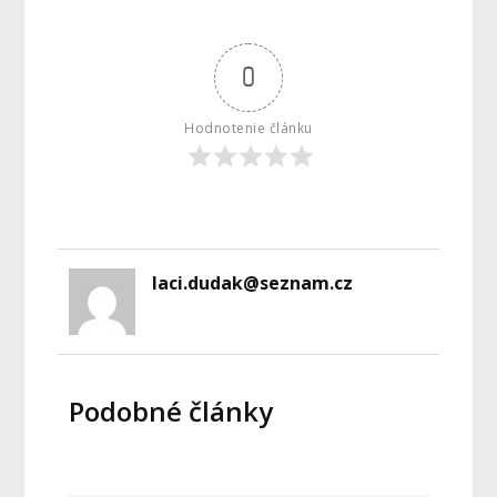
0
Hodnotenie článku
laci.dudak@seznam.cz
Podobné články