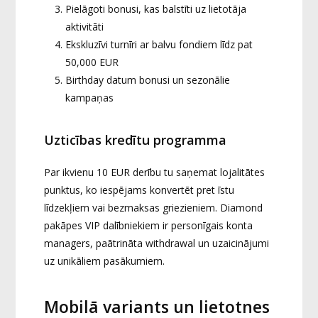
Pielāgoti bonusi, kas balstīti uz lietotāja
aktivitāti
Ekskluzīvi turnīri ar balvu fondiem līdz pat
50,000 EUR
Birthday datum bonusi un sezonālie
kampaņas
Uzticības kredītu programma
Par ikvienu 10 EUR derību tu saņemat lojalitātes
punktus, ko iespējams konvertēt pret īstu
līdzekļiem vai bezmaksas griezieniem. Diamond
pakāpes VIP dalībniekiem ir personīgais konta
managers, paātrināta withdrawal un uzaicinājumi
uz unikāliem pasākumiem.
Mobilā variants un lietotnes