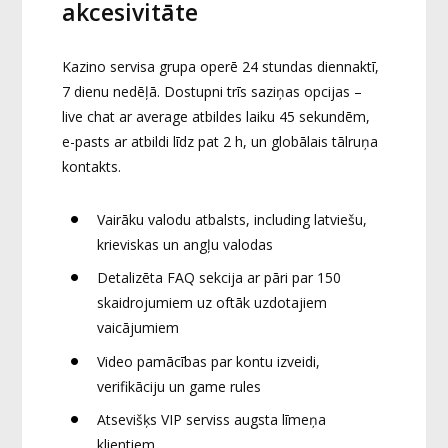
akcesivitāte
Kazino servisa grupa operē 24 stundas diennaktī,
7 dienu nedēļā. Dostupni trīs saziņas opcijas –
live chat ar average atbildes laiku 45 sekundēm,
e-pasts ar atbildi līdz pat 2 h, un globālais tālruņa
kontakts.
Vairāku valodu atbalsts, including latviešu,
krieviskas un angļu valodas
Detalizēta FAQ sekcija ar pāri par 150
skaidrojumiem uz oftāk uzdotajiem
vaicājumiem
Video pamācības par kontu izveidi,
verifikāciju un game rules
Atsevišķs VIP serviss augsta līmeņa
klientiem