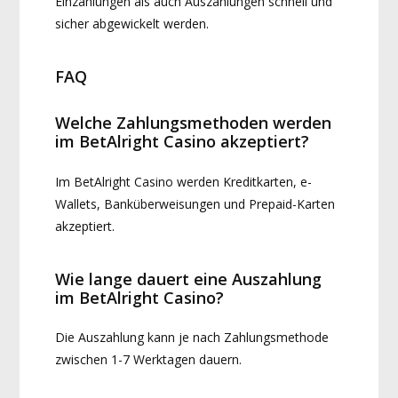
Einzahlungen als auch Auszahlungen schnell und
sicher abgewickelt werden.
FAQ
Welche Zahlungsmethoden werden
im BetAlright Casino akzeptiert?
Im BetAlright Casino werden Kreditkarten, e-
Wallets, Banküberweisungen und Prepaid-Karten
akzeptiert.
Wie lange dauert eine Auszahlung
im BetAlright Casino?
Die Auszahlung kann je nach Zahlungsmethode
zwischen 1-7 Werktagen dauern.