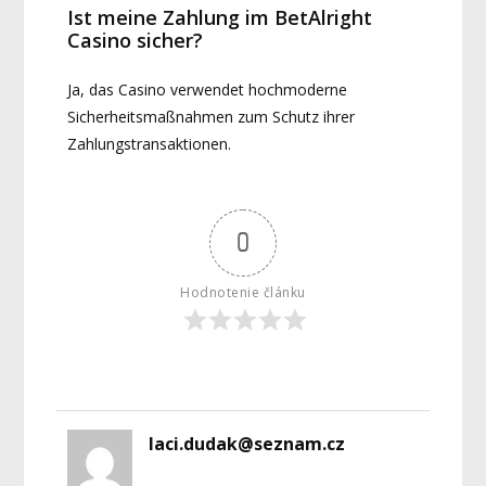
Ist meine Zahlung im BetAlright
Casino sicher?
Ja, das Casino verwendet hochmoderne
Sicherheitsmaßnahmen zum Schutz ihrer
Zahlungstransaktionen.
0
Hodnotenie článku
laci.dudak@seznam.cz