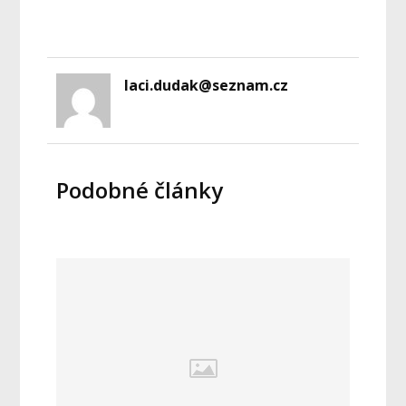
laci.dudak@seznam.cz
Podobné články