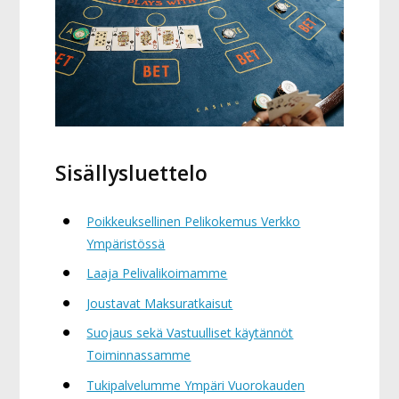
Sisällysluettelo
Poikkeuksellinen Pelikokemus Verkko
Ympäristössä
Laaja Pelivalikoimamme
Joustavat Maksuratkaisut
Suojaus sekä Vastuulliset käytännöt
Toiminnassamme
Tukipalvelumme Ympäri Vuorokauden