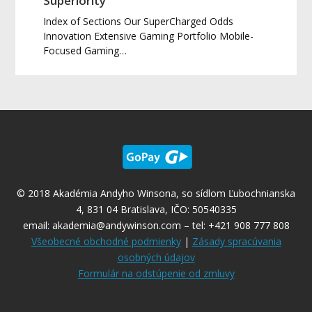
Superiority
Index of Sections Our SuperCharged Odds
Innovation Extensive Gaming Portfolio Mobile-
Focused Gaming…
© 2018 Akadémia Andyho Winsona, so sídlom Ľubochnianska
4, 831 04 Bratislava, IČO: 50540335
email:
akademia@andywinson.com
– tel: +421 908 777 808
Všeobecné obchodné podmienky
|
Zásady spracúvania
osobných údajov
Formulár na odstúpenie od zmluvy