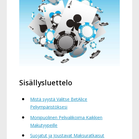
Sisällysluettelo
Mistä syystä Valitse BetAlice
Peliympäristöksesi
Monipuolinen Pelivalikoima Kaikkien
Makutyypeille
Suojatut ja Joustavat Maksuratkaisut