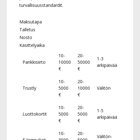
turvallisuusstandardit.
Maksutapa
Talletus
Nosto
Käsittelyaika
10-
20-
1-3
Pankkisiirto
10000
50000
arkipäivää
€
€
10-
20-
Trustly
5000
10000
Välitön
€
€
10-
20-
1-5
Luottokortit
5000
5000
arkipäivää
€
€
10-
20-
Välitön-
E-lompakot
3000
5000