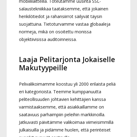
mobiililaitteilla. Toteutamme uusinta SSL-
salaustekniikkaa taataksemme, että jokainen
henkilötiedot ja rahansiirrot säilyvät täysin
suojattuina. Tietoturvamme vastaa globaaleja
normeja, mikä on osoitettu monissa
objektiivisissa auditoinneissa.
Laaja Pelitarjonta Jokaiselle
Makutyypeille
Pelivalikoimamme koostuu yli 2000 erilaista peliä
eri kategorioista. Teemme kumppanuutta
peliteollisuuden johtavien kehittäjien kanssa
varmistaaksemme, että asiakkaillamme on
saatavuus parhaimpiin peleihin markkinoilla.
Jatkuvasti päivitämme valikoimaa viimeisimmillä
julkaisuilla ja pidämme huolen, että perinteiset