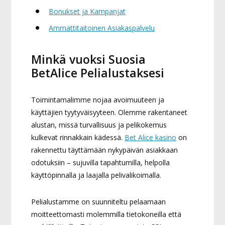
Bonukset ja Kampanjat
Ammattitaitoinen Asiakaspalvelu
Minkä vuoksi Suosia
BetAlice Pelialustaksesi
Toimintamalimme nojaa avoimuuteen ja
käyttäjien tyytyväisyyteen. Olemme rakentaneet
alustan, missä turvallisuus ja pelikokemus
kulkevat rinnakkain kädessä.
Bet Alice kasino
on
rakennettu täyttämään nykypäivän asiakkaan
odotuksiin – sujuvilla tapahtumilla, helpolla
käyttöpinnalla ja laajalla pelivalikoimalla.
Pelialustamme on suunniteltu pelaamaan
moitteettomasti molemmilla tietokoneilla että