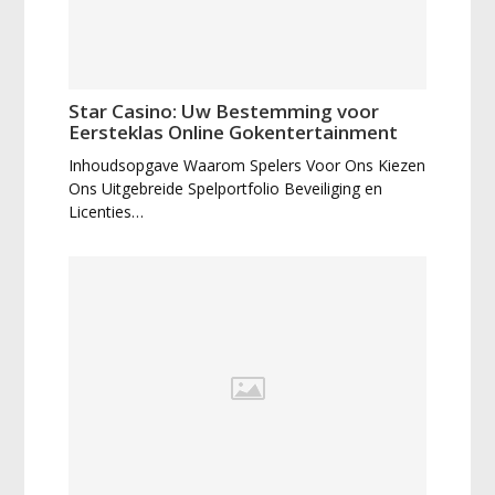
Star Casino: Uw Bestemming voor
Eersteklas Online Gokentertainment
Inhoudsopgave Waarom Spelers Voor Ons Kiezen
Ons Uitgebreide Spelportfolio Beveiliging en
Licenties…