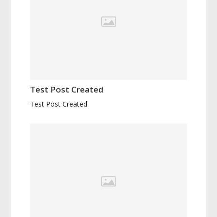
Test Post Created
Test Post Created