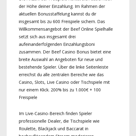
der Höhe deiner Einzahlung. Im Rahmen der
aktuellen Bonusstaffelung kannst du dir
insgesamt bis zu 600 Freispiele sichern. Das
Willkommensangebot der Beef Online Spielhalle
setzt sich aus insgesamt drei
aufeinanderfolgenden Einzahlungsboni
zusammen. Der Beef Casino Bonus bietet eine
breite Auswahl an Angeboten für neue und
bestehende Spieler. Über die linke Seitenleiste
erreichst du alle zentralen Bereiche wie das
Casino, Slots, Live Casino oder Tischspiele mit
nur einem Klick. 200% bis zu 1.000€ + 100
Freispiele
Im Live-Casino-Bereich finden Spieler
professionelle Dealer, die Tischspiele wie
Roulette, Blackjack und Baccarat in