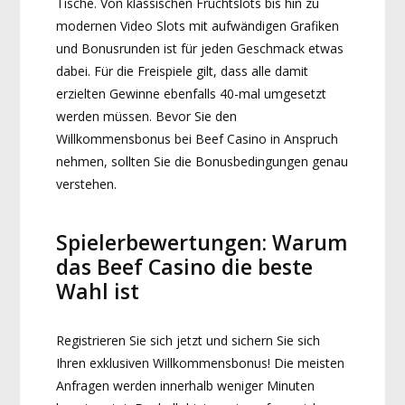
Tische. Von klassischen Fruchtslots bis hin zu
modernen Video Slots mit aufwändigen Grafiken
und Bonusrunden ist für jeden Geschmack etwas
dabei. Für die Freispiele gilt, dass alle damit
erzielten Gewinne ebenfalls 40-mal umgesetzt
werden müssen. Bevor Sie den
Willkommensbonus bei Beef Casino in Anspruch
nehmen, sollten Sie die Bonusbedingungen genau
verstehen.
Spielerbewertungen: Warum
das Beef Casino die beste
Wahl ist
Registrieren Sie sich jetzt und sichern Sie sich
Ihren exklusiven Willkommensbonus! Die meisten
Anfragen werden innerhalb weniger Minuten