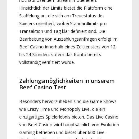
hochauflösendem Stream moderieren.
Hinsichtlich der Limits bietet die Plattform eine
Staffelung an, die sich am Treuestatus des
Spielers orientiert, wobei Standardlimits pro
Transaktion und Tag klar definiert sind. Die
Bearbeitung von Auszahlungsanfragen erfolgt im
Beef Casino innerhalb eines Zeitfensters von 12
bis 24 Stunden, sofern das Konto bereits
vollständig verifiziert wurde.
Zahlungsmöglichkeiten in unserem
Beef Casino Test
Besonders hervorzuheben sind die Game Shows
wie Crazy Time und Monopoly Live, die ein
einzigartiges Spielerlebnis bieten. Das Live Casino
von Beef Casino wird hauptsächlich von Evolution
Gaming betrieben und bietet über 600 Live-