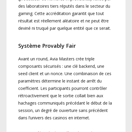
des laboratoires tiers réputés dans le secteur du
gaming. Cette accréditation garantit que tout
résultat est réellement aléatoire et ne peut être
deviné ni truqué par quelque entité que ce serait.
Système Provably Fair
Avant un round, Avia Masters crée triple
composants sécurisés : une clé backend, une
seed client et un nonce. Une combinaison de ces
paramètres détermine le instant de arrêt du
coefficient. Les participants pourront contrôler
rétroactivement que le sortie collait bien aux
hachages communiqués précédant le début de la
session, un degré de ouverture sans précédent
dans l’univers des casinos en internet.