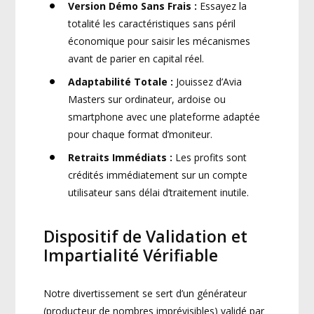
Version Démo Sans Frais :
Essayez la
totalité les caractéristiques sans péril
économique pour saisir les mécanismes
avant de parier en capital réel.
Adaptabilité Totale :
Jouissez d’Avia
Masters sur ordinateur, ardoise ou
smartphone avec une plateforme adaptée
pour chaque format d’moniteur.
Retraits Immédiats :
Les profits sont
crédités immédiatement sur un compte
utilisateur sans délai d’traitement inutile.
Dispositif de Validation et
Impartialité Vérifiable
Notre divertissement se sert d’un générateur
(producteur de nombres imprévisibles) validé par