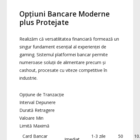
Opțiuni Bancare Moderne
plus Protejate
Realizăm că versatilitatea financiară formează un
singur fundament esențial al experienței de
gaming. Sistemul platformei bancar permite
numeroase soluții de alimentare precum și
cashout, procesate cu viteze competitive în
industrie.
Opțiune de Tranzacție
Interval Depunere
Durată Retragere
Valoare Min
Limită Maximă
Card Bancar
1-3 zile
50
10
Imediat