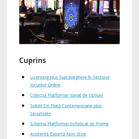
Cuprins
Licensing plus Supraveghere în Sectorul
Jocurilor Online
Colecția Platformei Variat de Opțiuni
Soluții De Plată Contemporane plus
Securizate
Schema Platformei Sofisticat de Premii
Asistență Expertă Non-Stop