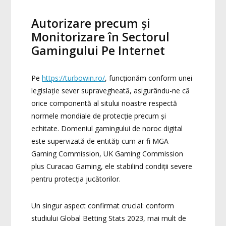
Autorizare precum și
Monitorizare în Sectorul
Gamingului Pe Internet
Pe
https://turbowin.ro/
, funcționăm conform unei
legislație sever supravegheată, asigurându-ne că
orice componentă al sitului noastre respectă
normele mondiale de protecție precum și
echitate. Domeniul gamingului de noroc digital
este supervizată de entități cum ar fi MGA
Gaming Commission, UK Gaming Commission
plus Curacao Gaming, ele stabilind condiții severe
pentru protecția jucătorilor.
Un singur aspect confirmat crucial: conform
studiului Global Betting Stats 2023, mai mult de