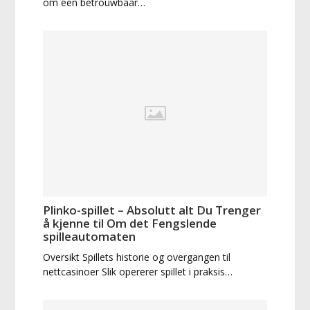
om een betrouwbaar…
Plinko-spillet – Absolutt alt Du Trenger
å kjenne til Om det Fengslende
spilleautomaten
Oversikt Spillets historie og overgangen til
nettcasinoer Slik opererer spillet i praksis…