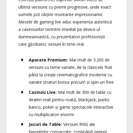
ultimă versiune cu premii progresive, unde exact
sumele pot obține montante impresionante.
Mesele de gaming live aduc experiența autentică
a casinourilor terestre imediat pe device-ul
dumneavoastră, cu prezentatori profesioniști
care găzduiesc sesiuni în time real.
Aparate Premium:
Mai mult de 3.200 de
versiuni cu teme variate, de la clasicele fruit
până la creații cinematografice moderne cu
variate straturi bonus precum și spin-uri free
Cazinou Live:
Mai mult de 300 de table cu
dealeri reali pentru roată, blackjack, punto
banco, poker și game spectacole interactive
cu multiplicatori enormi
Jocuri de Table:
Versiuni RNG ale
favoritelor consacrate, conținând opțiuni