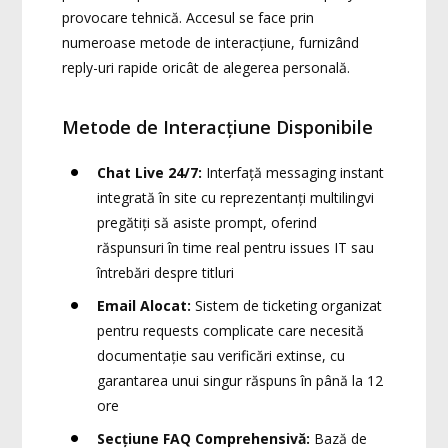
provocare tehnică. Accesul se face prin
numeroase metode de interacțiune, furnizând
reply-uri rapide oricât de alegerea personală.
Metode de Interacțiune Disponibile
Chat Live 24/7:
Interfață messaging instant
integrată în site cu reprezentanți multilingvi
pregătiți să asiste prompt, oferind
răspunsuri în time real pentru issues IT sau
întrebări despre titluri
Email Alocat:
Sistem de ticketing organizat
pentru requests complicate care necesită
documentație sau verificări extinse, cu
garantarea unui singur răspuns în până la 12
ore
Secțiune FAQ Comprehensivă:
Bază de