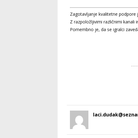
Zagotavljanje kvalitetne podpore
Z razpoložljivimi različnimi kanali
Pomembno je, da se igralci zavedaj
laci.dudak@sezna