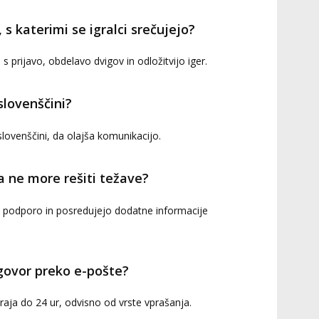
 s katerimi se igralci srečujejo?
s prijavo, obdelavo dvigov in odložitvijo iger.
slovenščini?
lovenščini, da olajša komunikacijo.
a ne more rešiti težave?
o podporo in posredujejo dodatne informacije
ovor preko e-pošte?
aja do 24 ur, odvisno od vrste vprašanja.