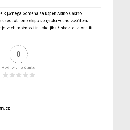
 je ključnega pomena za uspeh Asino Casino.
 in usposobljeno ekipo so igralci vedno zaščiteni.
o vseh možnosti in kako jih učinkovito izkoristiti.
0
Hodnotenie článku
m.cz