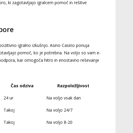
o, ki zagotavljajo igralcem pomoč in rešitve
pore
zitivno igralno izkušnjo. Asino Casino ponuja
gotavljajo pomoč, ko je potrebna. Na voljo so vam e-
a podpora, kar omogoča hitro in enostavno reševanje
Čas odziva
Razpoložljivost
24 ur
Na voljo vsak dan
Takoj
Na voljo 24/7
Takoj
Na voljo 8-20