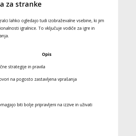
a za stranke
gralci lahko ogledajo tudi izobraževalne vsebine, ki jim
nalnosti igralnice. To vključuje vodiče za igre in
anja.
Opis
čne strategije in pravila
vori na pogosto zastavljena vprašanja
gajo biti bolje pripravljeni na izzive in uživati