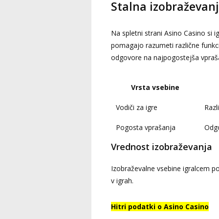
Stalna izobraževanj
Na spletni strani Asino Casino si i
pomagajo razumeti različne funkcio
odgovore na najpogostejša vpraš
Vrsta vsebine
Vodiči za igre
Razli
Pogosta vprašanja
Odgo
Vrednost izobraževanja
Izobraževalne vsebine igralcem poma
v igrah.
Hitri podatki o Asino Casino