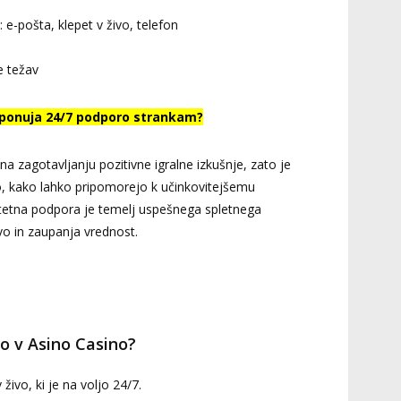
e-pošta, klepet v živo, telefon
e težav
o ponuja 24/7 podporo strankam?
 zagotavljanju pozitivne igralne izkušnje, zato je
, kako lahko pripomorejo k učinkovitejšemu
itetna podpora je temelj uspešnega spletnega
tvo in zaupanja vrednost.
o v Asino Casino?
 živo, ki je na voljo 24/7.