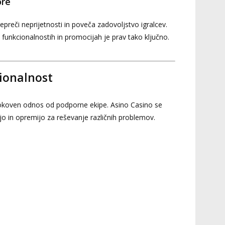
ore
epreči neprijetnosti in poveča zadovoljstvo igralcev.
funkcionalnostih in promocijah je prav tako ključno.
sionalnost
trokoven odnos od podporne ekipe. Asino Casino se
ijo in opremijo za reševanje različnih problemov.