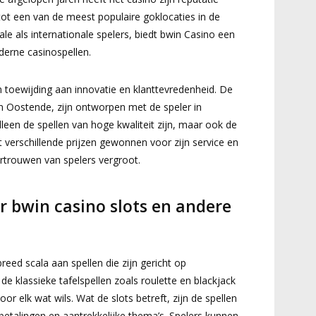
ot een van de meest populaire goklocaties in de
le als internationale spelers, biedt bwin Casino een
derne casinospellen.
n toewijding aan innovatie en klanttevredenheid. De
in Oostende, zijn ontworpen met de speler in
lleen de spellen van hoge kwaliteit zijn, maar ook de
t verschillende prijzen gewonnen voor zijn service en
ertrouwen van spelers vergroot.
 bwin casino slots en andere
eed scala aan spellen die zijn gericht op
de klassieke tafelspellen zoals roulette en blackjack
oor elk wat wils. Wat de slots betreft, zijn de spellen
etalingen en aantrekkelijke thema’s. Spelers kunnen