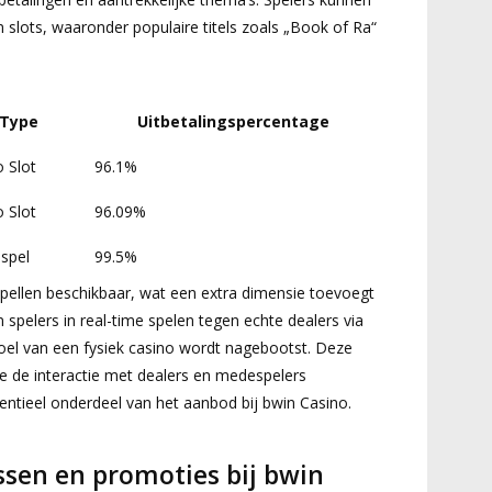
 slots, waaronder populaire titels zoals „Book of Ra“
Type
Uitbetalingspercentage
o Slot
96.1%
o Slot
96.09%
lspel
99.5%
 spellen beschikbaar, wat een extra dimensie toevoegt
n spelers in real-time spelen tegen echte dealers via
oel van een fysiek casino wordt nagebootst. Deze
die de interactie met dealers en medespelers
ntieel onderdeel van het aanbod bij bwin Casino.
ssen en promoties bij bwin