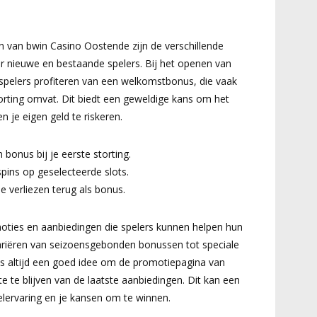
n van bwin Casino Oostende zijn de verschillende
r nieuwe en bestaande spelers. Bij het openen van
pelers profiteren van een welkomstbonus, die vaak
orting omvat. Dit biedt een geweldige kans om het
 je eigen geld te riskeren.
onus bij je eerste storting.
spins op geselecteerde slots.
e verliezen terug als bonus.
moties en aanbiedingen die spelers kunnen helpen hun
variëren van seizoensgebonden bonussen tot speciale
 is altijd een goed idee om de promotiepagina van
te blijven van de laatste aanbiedingen. Dit kan een
pelervaring en je kansen om te winnen.