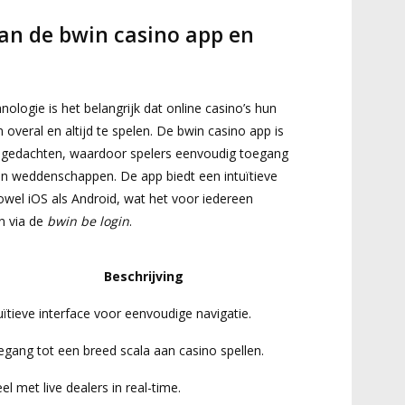
an de bwin casino app en
logie is het belangrijk dat online casino’s hun
overal en altijd te spelen. De bwin casino app is
gedachten, waardoor spelers eenvoudig toegang
en weddenschappen. De app biedt een intuïtieve
zowel iOS als Android, wat het voor iedereen
n via de
bwin be login
.
Beschrijving
uïtieve interface voor eenvoudige navigatie.
gang tot een breed scala aan casino spellen.
el met live dealers in real-time.