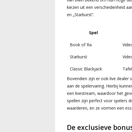
kiezen uit een verscheidenheid aan
en „Starburst“.
Spel
Book of Ra
Vide
Starburst
Vide
Classic Blackjack
Tafe
Bovendien zijn er ook live dealer
aan de spelervaring. Hierbij kunne
een livestream, waardoor het gev
spellen zijn perfect voor spelers 
waarderen, en ze vormen een esse
De exclusieve bonu