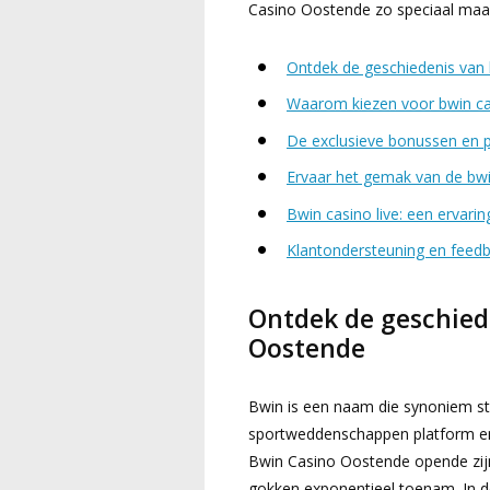
Casino Oostende zo speciaal maa
Ontdek de geschiedenis van 
Waarom kiezen voor bwin cas
De exclusieve bonussen en p
Ervaar het gemak van de bwi
Bwin casino live: een ervarin
Klantondersteuning en feedb
Ontdek de geschied
Oostende
Bwin is een naam die synoniem st
sportweddenschappen platform en b
Bwin Casino Oostende opende zijn 
gokken exponentieel toenam. In de