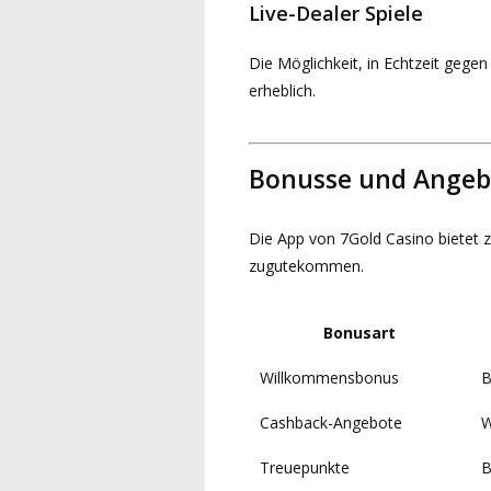
Live-Dealer Spiele
Die Möglichkeit, in Echtzeit gege
erheblich.
Bonusse und Angeb
Die App von 7Gold Casino bietet z
zugutekommen.
Bonusart
Willkommensbonus
B
Cashback-Angebote
W
Treuepunkte
B