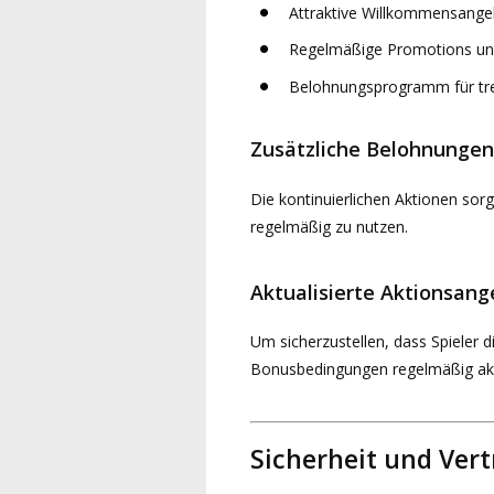
Attraktive Willkommensang
Regelmäßige Promotions un
Belohnungsprogramm für tre
Zusätzliche Belohnungen
Die kontinuierlichen Aktionen sorg
regelmäßig zu nutzen.
Aktualisierte Aktionsan
Um sicherzustellen, dass Spieler 
Bonusbedingungen regelmäßig aktu
Sicherheit und Ver