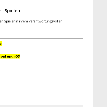
s Spielen
en Spieler in ihrem verantwortungsvollen
o
oid und iOS