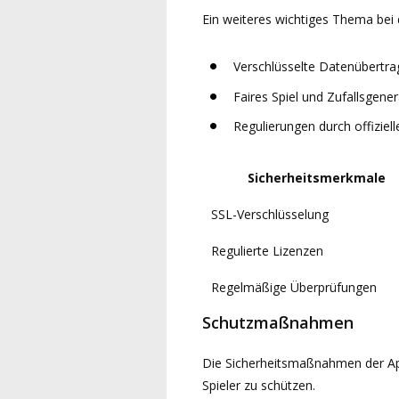
Ein weiteres wichtiges Thema bei 
Verschlüsselte Datenübertr
Faires Spiel und Zufallsgene
Regulierungen durch offiziel
Sicherheitsmerkmale
SSL-Verschlüsselung
Regulierte Lizenzen
Regelmäßige Überprüfungen
Schutzmaßnahmen
Die Sicherheitsmaßnahmen der App
Spieler zu schützen.