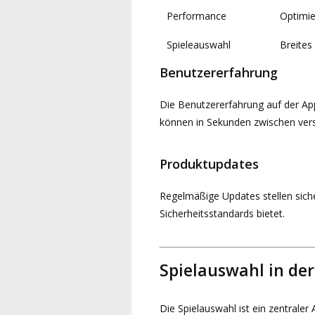
Performance
Optimie
Spieleauswahl
Breites
Benutzererfahrung
Die Benutzererfahrung auf der App 
können in Sekunden zwischen vers
Produktupdates
Regelmäßige Updates stellen siche
Sicherheitsstandards bietet.
Spielauswahl in de
Die Spielauswahl ist ein zentraler