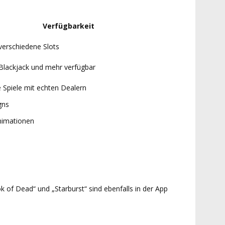
Verfügbarkeit
verschiedene Slots
 Blackjack und mehr verfügbar
e Spiele mit echten Dealern
gns
nimationen
 of Dead“ und „Starburst“ sind ebenfalls in der App