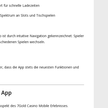
rt für schnelle Ladezeiten
 Spektrum an Slots und Tischspielen
ist durch intuitive Navigation gekennzeichnet. Spieler
chiedenen Spielen wechseln.
r, dass die App stets die neuesten Funktionen und
r App
 Aspekt des 7Gold Casino Mobile Erlebnisses.