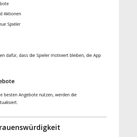
ebote
d Aktionen
ue Spieler
en dafür, dass die Spieler motiviert bleiben, die App
gebote
die besten Angebote nutzen, werden die
alisiert.
trauenswürdigkeit