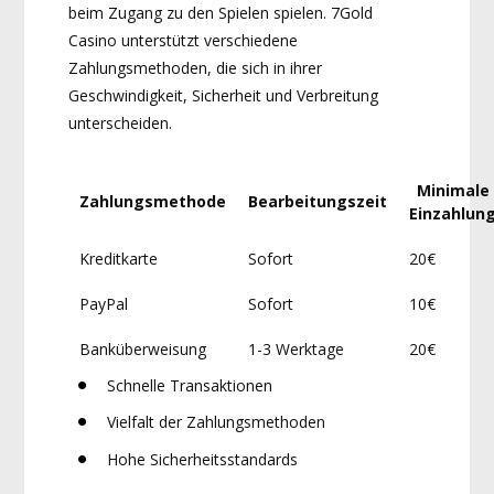
beim Zugang zu den Spielen spielen. 7Gold
Casino unterstützt verschiedene
Zahlungsmethoden, die sich in ihrer
Geschwindigkeit, Sicherheit und Verbreitung
unterscheiden.
Minimale
Zahlungsmethode
Bearbeitungszeit
Einzahlun
Kreditkarte
Sofort
20€
PayPal
Sofort
10€
Banküberweisung
1-3 Werktage
20€
Schnelle Transaktionen
Vielfalt der Zahlungsmethoden
Hohe Sicherheitsstandards