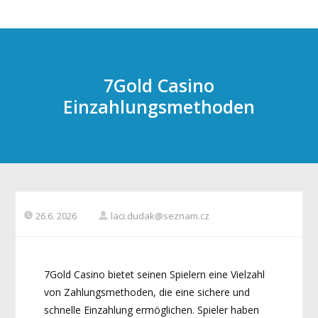
7Gold Casino
Einzahlungsmethoden
26.6. 2026
laci.dudak@seznam.cz
7Gold Casino bietet seinen Spielern eine Vielzahl
von Zahlungsmethoden, die eine sichere und
schnelle Einzahlung ermöglichen. Spieler haben