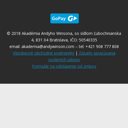
© 2018 Akadémia Andyho Winsona, so sídlom Ľubochnianska
4, 831 04 Bratislava, IČO: 50540335
email:
akademia@andywinson.com
– tel: +421 908 777 808
Všeobecné obchodné podmienky
|
Zásady spracúvania
osobných údajov
Formulár na odstúpenie od zmluvy