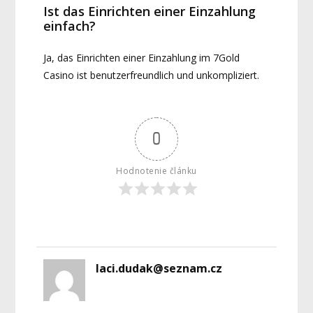
Ist das Einrichten einer Einzahlung
einfach?
Ja, das Einrichten einer Einzahlung im 7Gold
Casino ist benutzerfreundlich und unkompliziert.
0
Hodnotenie článku
laci.dudak@seznam.cz