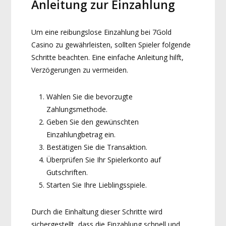
Anleitung zur Einzahlung
Um eine reibungslose Einzahlung bei 7Gold
Casino zu gewährleisten, sollten Spieler folgende
Schritte beachten. Eine einfache Anleitung hilft,
Verzögerungen zu vermeiden.
Wählen Sie die bevorzugte
Zahlungsmethode.
Geben Sie den gewünschten
Einzahlungbetrag ein.
Bestätigen Sie die Transaktion.
Überprüfen Sie Ihr Spielerkonto auf
Gutschriften.
Starten Sie Ihre Lieblingsspiele.
Durch die Einhaltung dieser Schritte wird
sichergestellt, dass die Einzahlung schnell und