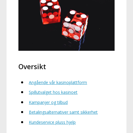
Oversikt
Angående vår kasinoplattform
Spillutvalget hos kasinoet
Kampanjer og tilbud
Betalingsalternativer samt sikkerhet
Kundeservice pluss hjelp