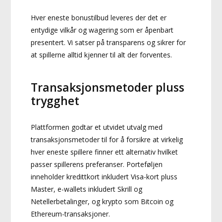
Hver eneste bonustilbud leveres der det er
entydige vilkår og wagering som er åpenbart
presentert. Vi satser på transparens og sikrer for
at spillerne alltid kjenner til alt der forventes.
Transaksjonsmetoder pluss
trygghet
Plattformen godtar et utvidet utvalg med
transaksjonsmetoder til for å forsikre at virkelig
hver eneste spillere finner ett alternativ hvilket
passer spillerens preferanser. Porteføljen
inneholder kredittkort inkludert Visa-kort pluss
Master, e-wallets inkludert Skrill og
Netellerbetalinger, og krypto som Bitcoin og
Ethereum-transaksjoner.