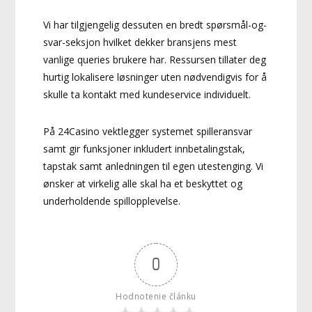
Vi har tilgjengelig dessuten en bredt spørsmål-og-
svar-seksjon hvilket dekker bransjens mest
vanlige queries brukere har. Ressursen tillater deg
hurtig lokalisere løsninger uten nødvendigvis for å
skulle ta kontakt med kundeservice individuelt.
På 24Casino vektlegger systemet spilleransvar
samt gir funksjoner inkludert innbetalingstak,
tapstak samt anledningen til egen utestenging. Vi
ønsker at virkelig alle skal ha et beskyttet og
underholdende spillopplevelse.
0
Hodnotenie článku