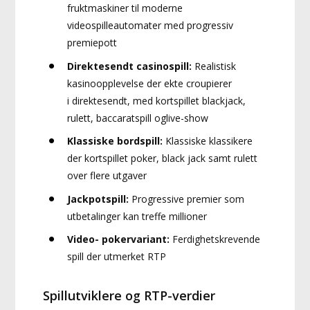
fruktmaskiner til moderne
videospilleautomater med progressiv
premiepott
Direktesendt casinospill:
Realistisk
kasinoopplevelse der ekte croupierer
i direktesendt, med kortspillet blackjack,
rulett, baccaratspill oglive-show
Klassiske bordspill:
Klassiske klassikere
der kortspillet poker, black jack samt rulett
over flere utgaver
Jackpotspill:
Progressive premier som
utbetalinger kan treffe millioner
Video- pokervariant:
Ferdighetskrevende
spill der utmerket RTP
Spillutviklere og RTP-verdier