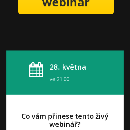
webinář
28. května
ve 21.00
Co vám přinese tento živý
webinář?