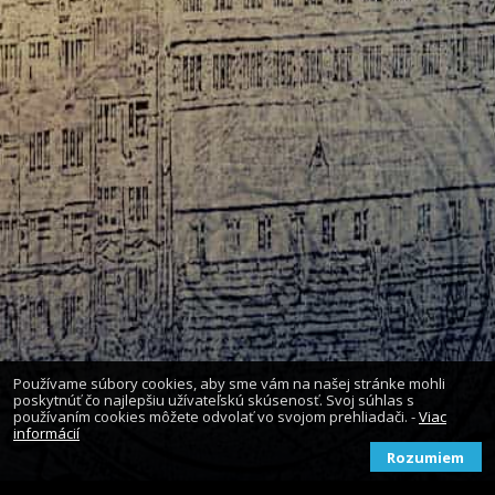
Používame súbory cookies, aby sme vám na našej stránke mohli
poskytnúť čo najlepšiu užívateľskú skúsenosť. Svoj súhlas s
používaním cookies môžete odvolať vo svojom prehliadači. -
Viac
informácií
Rozumiem