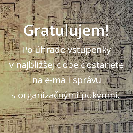
Gratulujem!
Po úhrade vstupenky
v najbližšej dobe dostanete
na e-mail správu
s organizačnými pokynmi.