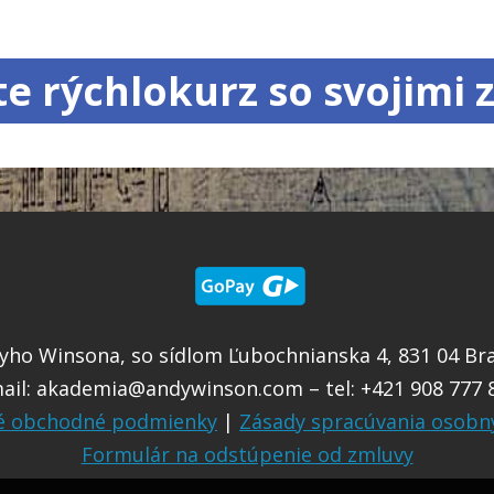
jte rýchlokurz so svojimi
ho Winsona, so sídlom Ľubochnianska 4, 831 04 Brat
ail:
akademia@andywinson.com
– tel: +421 908 777 
é obchodné podmienky
|
Zásady spracúvania osobn
Formulár na odstúpenie od zmluvy