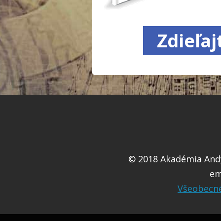
Zdieľa
© 2018 Akadémia Andy
em
Všeobecn