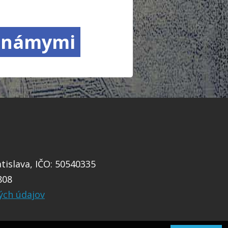
 známymi
islava, IČO: 50540335
808
ých údajov