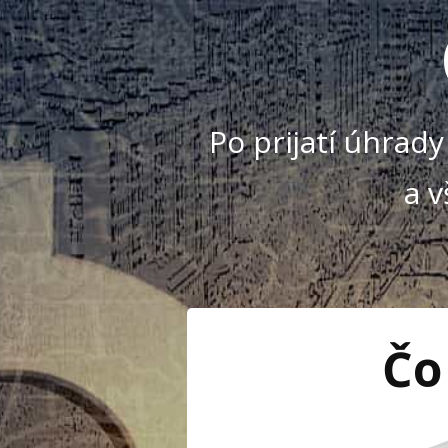
Po prijatí úhrad
a 
Čo