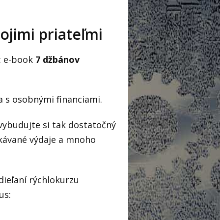
ojimi priateľmi
c: e-book
7 džbánov
a s osobnými financiami.
 vybudujte si tak dostatočný
akávané výdaje a mnoho
zdieľaní rýchlokurzu
us: