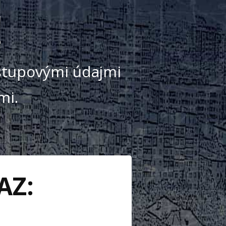
!
ístupovými údajmi
mi.
AZ: