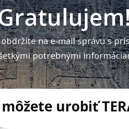
Gratulujem
y obdržíte na e-mail správu s pr
všetkými potrebnými informácia
 môžete urobiť TER