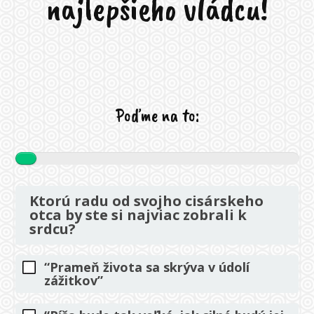
najlepšieho vládcu!
Poďme na to:
Ktorú radu od svojho cisárskeho
otca by ste si najviac zobrali k
srdcu?
“Prameň života sa skrýva v údolí
zážitkov”