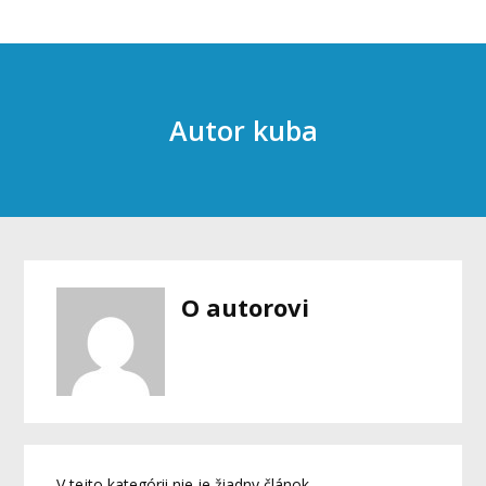
Autor kuba
O autorovi
V tejto kategórii nie je žiadny článok.