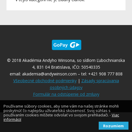
© 2018 Akadémia Andyho Winsona, so sídlom Ľubochnianska
4, 831 04 Bratislava, IČO: 50540335
email:
akademia@andywinson.com
– tel: +421 908 777 808
Všeobecné obchodné podmienky
|
Zásady spracúvania
osobných údajov
Formulár na odstúpenie od zmluvy
Používame súbory cookies, aby sme vám na našej stránke mohli
poskytnúť čo najlepšiu užívateľskú skúsenosť. Svoj súhlas s
používaním cookies môžete odvolať vo svojom prehliadači. -
Viac
informácií
Rozumiem