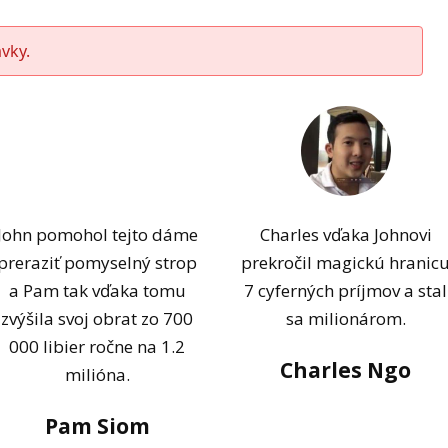
vky.
John pomohol tejto dáme
Charles vďaka Johnovi
preraziť pomyselný strop
prekročil magickú hranic
a Pam tak vďaka tomu
7 cyferných príjmov a stal
zvýšila svoj obrat zo 700
sa milionárom.
000 libier ročne na 1.2
Charles Ngo
milióna.
Pam Siom