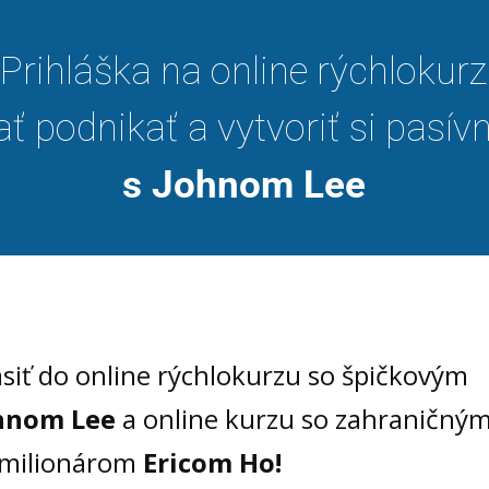
Prihláška na online rýchlokurz
ť podnikať a vytvoriť si pasív
s Johnom Lee
siť do online rýchlokurzu so špičkovým
hnom Lee
a online kurzu so zahraničný
imilionárom
Ericom Ho!