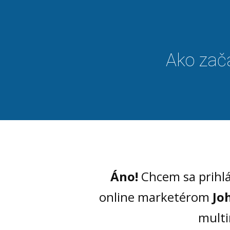
Ako zača
Áno!
Chcem sa prihlá
online marketérom
Jo
mult