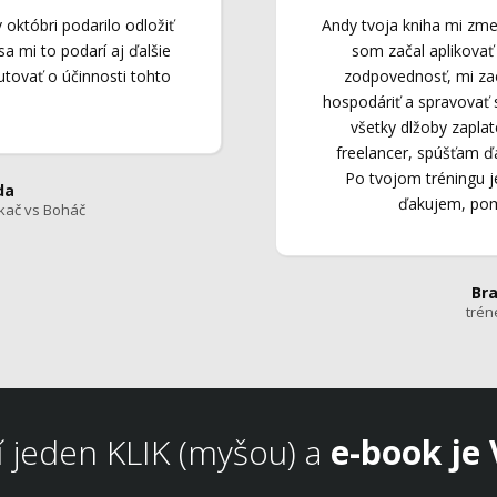
októbri podarilo odložiť
Andy tvoja kniha mi zmen
sa mi to podarí aj ďalšie
som začal aplikovať
utovať o účinnosti tohto
zodpovednosť, mi zac
hospodáriť a spravovať
všetky dlžoby zapla
freelancer, spúšťam ďal
Po tvojom tréningu j
da
ďakujem, pomo
kač vs Boháč
Bra
trén
í jeden KLIK (myšou) a
e-book je 