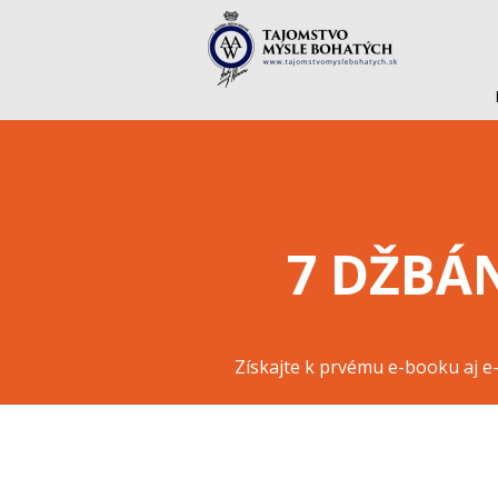
7 DŽBÁ
Získajte k prvému e-booku aj e