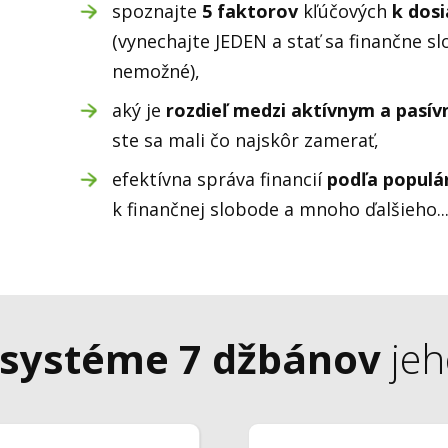
spoznajte
5 faktorov
kľúčových
k dosi
(vynechajte JEDEN a stať sa finančne s
nemožné),
aký je
rozdieľ medzi aktívnym a pasí
ste sa mali čo najskôr zamerať,
efektívna správa financií
podľa populá
k finančnej slobode a mnoho ďalšieho..
 systéme 7 džbánov
jeh