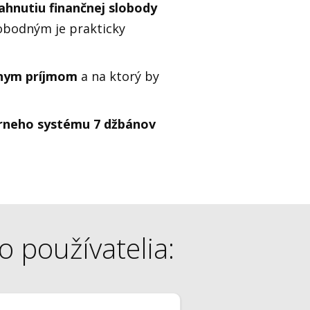
ahnutiu finančnej slobody
lobodným je prakticky
vnym príjmom
a na ktorý by
rneho systému 7 džbánov
.
o používatelia: