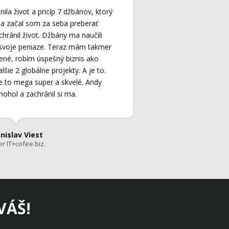
ila život a pricíp 7 džbánov, ktorý
 a začal som za seba preberať
hránil život. Džbány ma naučili
 svoje peniaze. Teraz mám takmer
tené, robím úspešný biznis ako
šie 2 globálne projekty. A je to.
e to mega super a skvelé. Andy
hol a zachránil si ma.
nislav Viest
er IT+cofee biz.
VÁŠ!