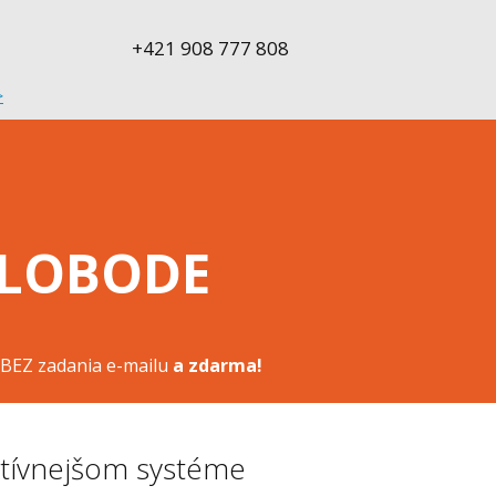
+421 908 777 808
>
SLOBODE
. BEZ zadania e-mailu
a zdarma!
ektívnejšom systéme