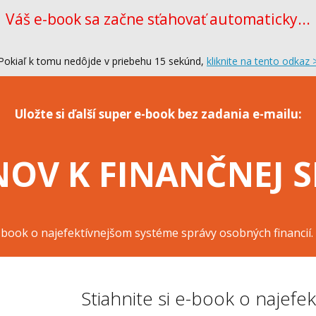
Váš e-book sa začne sťahovať automaticky...
Pokiaľ k tomu nedôjde v priebehu 15 sekúnd,
kliknite na tento odkaz 
Uložte si ďalší super e-book bez zadania e-mailu:
NOV K FINANČNEJ 
-book o najefektívnejšom systéme správy osobných financií
Stiahnite si e-book o najef